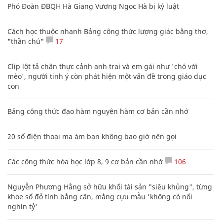
Phó Đoàn ĐBQH Hà Giang Vương Ngọc Hà bị kỷ luật
Cách học thuộc nhanh Bảng công thức lượng giác bằng thơ,
"thần chú"
17
Clip lột tả chân thực cảnh anh trai và em gái như 'chó với
mèo', người tinh ý còn phát hiện một vấn đề trong giáo dục
con
Bảng công thức đạo hàm nguyên hàm cơ bản cần nhớ
20 số điện thoại ma ám bạn không bao giờ nên gọi
Các công thức hóa học lớp 8, 9 cơ bản cần nhớ
106
Nguyễn Phương Hằng sở hữu khối tài sản "siêu khủng", từng
khoe sổ đỏ tính bằng cân, mắng cựu mẫu 'không có nổi
nghìn tỷ'