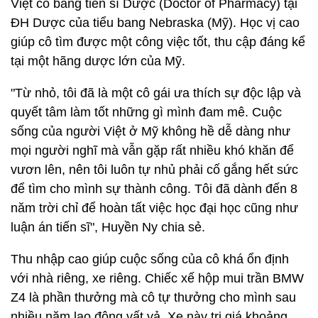
Việt có bằng tiến sĩ Dược (Doctor of Pharmacy) tại
ĐH Dược của tiểu bang Nebraska (Mỹ). Học vị cao
giúp cô tìm được một công việc tốt, thu cập đáng kể
tại một hãng dược lớn của Mỹ.
"Từ nhỏ, tôi đã là một cô gái ưa thích sự độc lập và
quyết tâm làm tốt những gì mình đam mê. Cuộc
sống của người Việt ở Mỹ không hề dễ dàng như
mọi người nghĩ mà vẫn gặp rất nhiều khó khăn để
vươn lên, nên tôi luôn tự nhủ phải cố gắng hết sức
để tìm cho mình sự thành công. Tôi đã dành đến 8
năm trời chỉ để hoàn tất việc học đại học cũng như
luận án tiến sĩ", Huyền Ny chia sẻ.
Thu nhập cao giúp cuộc sống của cô khá ổn định
với nhà riêng, xe riêng. Chiếc xế hộp mui trần BMW
Z4 là phần thưởng mà cô tự thưởng cho mình sau
nhiều năm lao động vất vả. Xe này trị giá khoảng