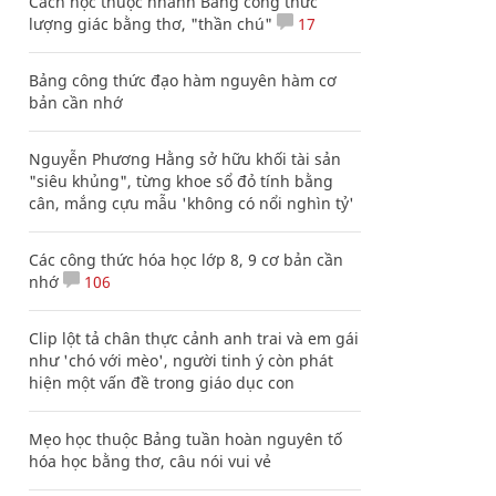
Cách học thuộc nhanh Bảng công thức
lượng giác bằng thơ, "thần chú"
17
Bảng công thức đạo hàm nguyên hàm cơ
bản cần nhớ
Nguyễn Phương Hằng sở hữu khối tài sản
"siêu khủng", từng khoe sổ đỏ tính bằng
cân, mắng cựu mẫu 'không có nổi nghìn tỷ'
Các công thức hóa học lớp 8, 9 cơ bản cần
nhớ
106
Clip lột tả chân thực cảnh anh trai và em gái
như 'chó với mèo', người tinh ý còn phát
hiện một vấn đề trong giáo dục con
Mẹo học thuộc Bảng tuần hoàn nguyên tố
hóa học bằng thơ, câu nói vui vẻ