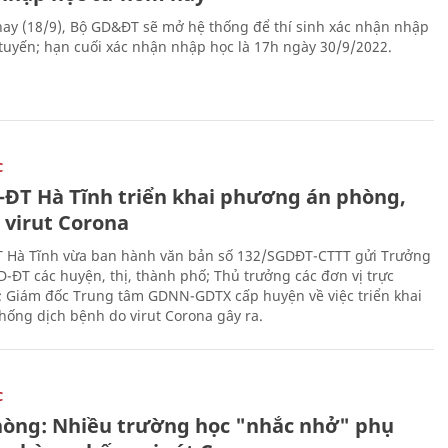
ay (18/9), Bộ GD&ĐT sẽ mở hệ thống để thí sinh xác nhận nhập
 tuyến; hạn cuối xác nhận nhập học là 17h ngày 30/9/2022.
C
-ĐT Hà Tĩnh triển khai phương án phòng,
 virut Corona
 Hà Tĩnh vừa ban hành văn bản số 132/SGDĐT-CTTT gửi Trưởng
-ĐT các huyện, thị, thành phố; Thủ trưởng các đơn vị trực
; Giám đốc Trung tâm GDNN-GDTX cấp huyện về việc triển khai
hống dịch bệnh do virut Corona gây ra.
C
hòng: Nhiều trường học "nhắc nhở" phụ