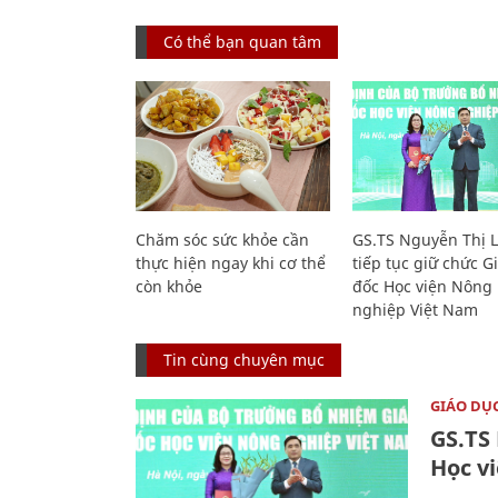
Có thể bạn quan tâm
Chăm sóc sức khỏe cần
GS.TS Nguyễn Thị 
thực hiện ngay khi cơ thể
tiếp tục giữ chức 
còn khỏe
đốc Học viện Nông
nghiệp Việt Nam
Tin cùng chuyên mục
GIÁO DỤ
GS.TS
Học v