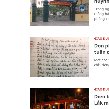
huynh
Trong ng
thông bá
phòng ch
GIÁO DỤ
Dọn p
tuân c
Một học 
chỉ” riê
GIÁO DỤ
Diễn 
Lắk m