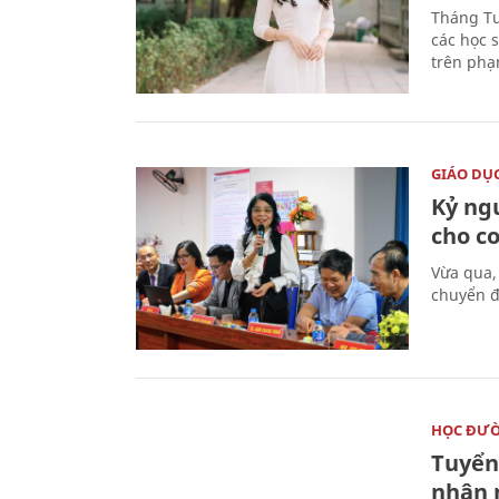
Tháng Tư
các học 
trên phạ
GIÁO DỤ
Kỷ ng
cho c
Vừa qua,
chuyển đ
HỌC ĐƯ
Tuyển 
nhận 