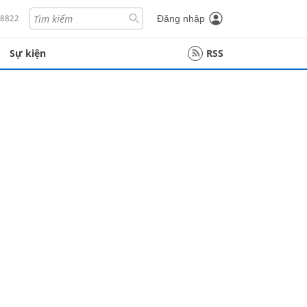
18822
Đăng nhập
Sự kiện
RSS