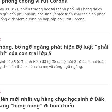
 phòng chống vi rút Corona
ày 30, 31/1, nhiều trường học tại thành phố Hải Phòng đã có
o gửi đến phụ huynh, học sinh về việc triển khai các biện pháp
ống dịch viêm đường hô hấp cấp do vi rút Corona.
C
hòng, bố ngỡ ngàng phát hiện Bộ luật “phải
hỉ” của con trai lớp 5
sinh lớp 5 (ở Thanh Hóa) đã tự đề ra bộ luật 21 điều “phải tuân
ng cho bản thân khiến cha mẹ vô cùng ngỡ ngàng.
C
biến mới nhất vụ hàng chục học sinh ở Đắk
ang "hàng nóng" đi hỗn chiến