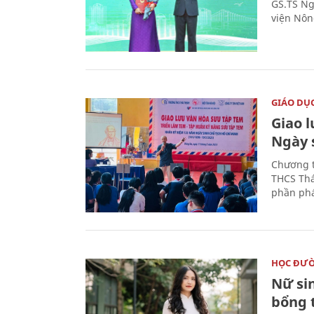
GS.TS Ng
viện Nôn
GIÁO DỤ
Giao 
Ngày 
Chương t
THCS Thá
phần phá
HỌC ĐƯ
Nữ si
bổng 