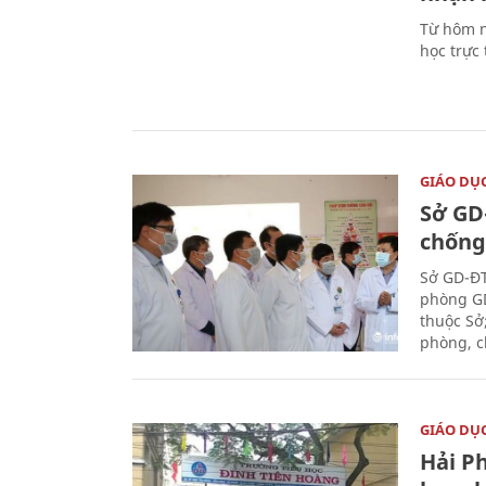
Từ hôm n
học trực
GIÁO DỤ
Sở GD
chống
Sở GD-ĐT
phòng GD
thuộc Sở
phòng, c
GIÁO DỤ
Hải P