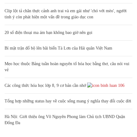
Clip lột tả chân thực cảnh anh trai và em gái như 'chó với mèo', người
tinh ý còn phát hiện một vấn đề trong giáo dục con
20 số điện thoại ma ám bạn không bao giờ nên gọi
Bí mật trận đổ bộ lên bãi biển Tà Lơn của Hải quân Việt Nam
Mẹo học thuộc Bảng tuần hoàn nguyên tố hóa học bằng thơ, câu nói vui
vẻ
Các công thức hóa học lớp 8, 9 cơ bản cần nhớ
106
Tổng hợp những status hay về cuộc sống mang ý nghĩa thay đổi cuộc đời
Hà Nội: Giới thiệu ông Võ Nguyên Phong làm Chủ tịch UBND Quận
Đống Đa