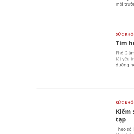
môi trườ
SỨC KHỎ
Tìm hư
Phó Giám
tất yếu 
dưỡng ng
SỨC KHỎ
Kiểm 
tạp
Theo số l