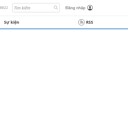
18822
Đăng nhập
Sự kiện
RSS