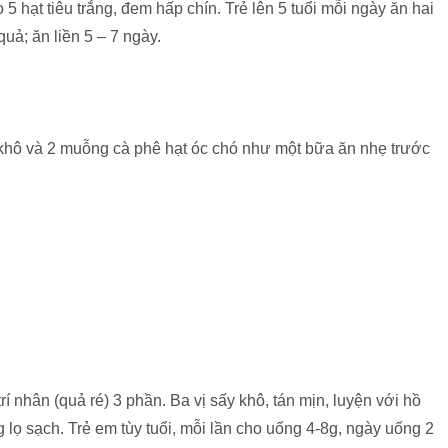
 5 hạt tiêu trắng, đem hấp chín. Trẻ lên 5 tuổi mỗi ngày ăn hai
quả; ăn liền 5 – 7 ngày.
khô và 2 muỗng cà phê hạt óc chó như một bữa ăn nhẹ trước
í nhân (quả ré) 3 phần. Ba vị sấy khô, tán mịn, luyện với hồ
 lọ sạch. Trẻ em tùy tuổi, mỗi lần cho uống 4-8g, ngày uống 2