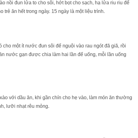
o nồi đun lửa to cho sôi, hớt bọt cho sạch, hạ lửa riu riu để
rẻ ăn hết trong ngày. 15 ngày là một liệu trình.
ó cho một ít nước đun sôi để nguội vào rau ngót đã giã, rồi
ần nước gạn được chia làm hai lần để uống, mỗi lần uống
 xào với dầu ăn, khi gần chín cho hẹ vào, làm món ăn thường
h, lưỡi nhạt rêu mỏng.