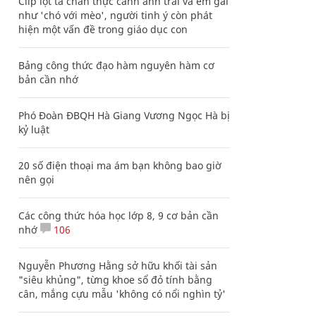
Clip lột tả chân thực cảnh anh trai và em gái
như 'chó với mèo', người tinh ý còn phát
hiện một vấn đề trong giáo dục con
Bảng công thức đạo hàm nguyên hàm cơ
bản cần nhớ
Phó Đoàn ĐBQH Hà Giang Vương Ngọc Hà bị
kỷ luật
20 số điện thoại ma ám bạn không bao giờ
nên gọi
Các công thức hóa học lớp 8, 9 cơ bản cần
nhớ
106
Nguyễn Phương Hằng sở hữu khối tài sản
"siêu khủng", từng khoe sổ đỏ tính bằng
cân, mắng cựu mẫu 'không có nổi nghìn tỷ'