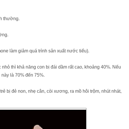
nh thường.
ờng.
one làm giảm quá trình sản xuất nước tiểu).
c nhỏ thì khả năng con bị đái dầm rất cao, khoảng 40%. Nếu
g này là 70% đến 75%.
rẻ bị đẻ non, nhẹ cân, còi xương, ra mồ hôi trộm, nhút nhát,