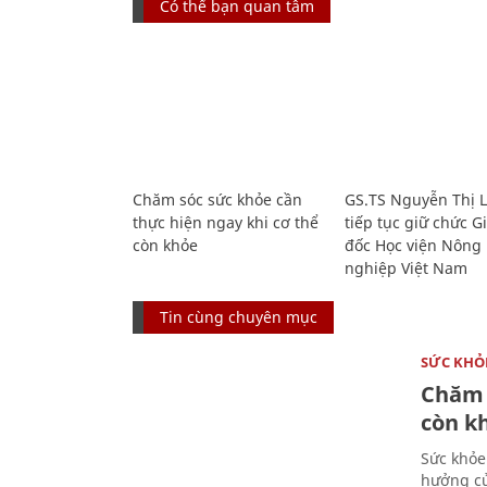
Có thể bạn quan tâm
Chăm sóc sức khỏe cần
GS.TS Nguyễn Thị 
thực hiện ngay khi cơ thể
tiếp tục giữ chức 
còn khỏe
đốc Học viện Nông
nghiệp Việt Nam
Tin cùng chuyên mục
SỨC KHỎ
Chăm 
còn k
Sức khỏe
hưởng củ