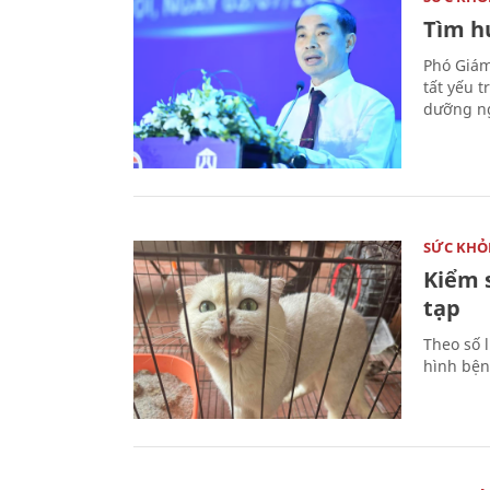
Tìm hư
Phó Giám
tất yếu 
dưỡng ng
SỨC KHỎ
Kiểm 
tạp
Theo số l
hình bện