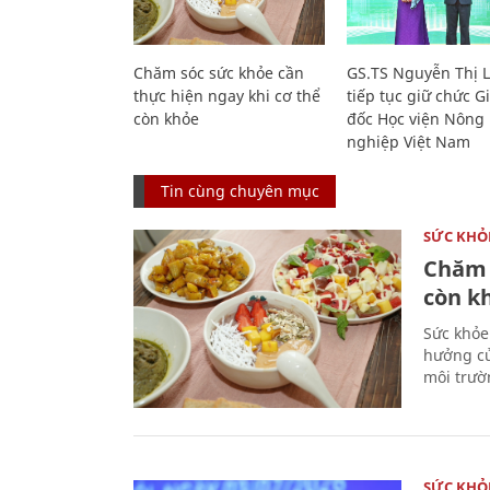
Chăm sóc sức khỏe cần
GS.TS Nguyễn Thị 
thực hiện ngay khi cơ thể
tiếp tục giữ chức 
còn khỏe
đốc Học viện Nông
nghiệp Việt Nam
Tin cùng chuyên mục
SỨC KHỎ
Chăm 
còn k
Sức khỏe
hưởng củ
môi trườ
SỨC KHỎ