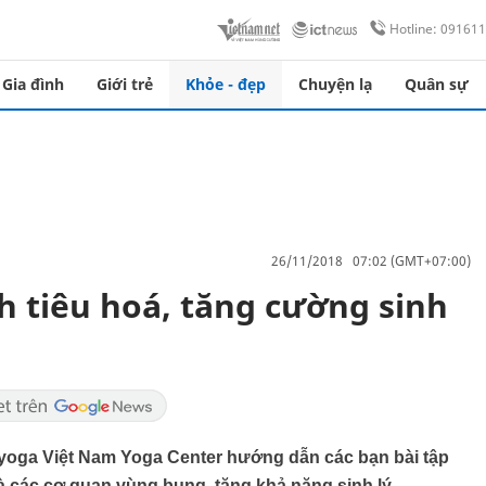
Hotline: 09161
Gia đình
Giới trẻ
Khỏe - đẹp
Chuyện lạ
Quân sự
26/11/2018 07:02 (GMT+07:00)
ch tiêu hoá, tăng cường sinh
 yoga Việt Nam Yoga Center hướng dẫn các bạn bài tập
 là các cơ quan vùng bụng, tăng khả năng sinh lý.