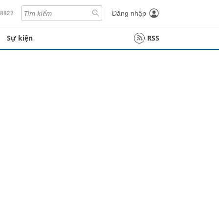
18822
Đăng nhập
Sự kiện
RSS