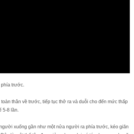
 phía trước.
i toàn thân về trước, tiếp tục thở ra và duỗi cho đến mức thấp
ế 5-8 lần.
 người xuống gần như một nửa người ra phía trước, kéo giãn