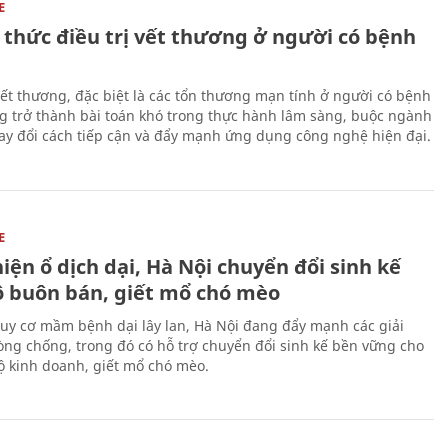
E
 thức điều trị vết thương ở người có bệnh
 vết thương, đặc biệt là các tổn thương mạn tính ở người có bệnh
g trở thành bài toán khó trong thực hành lâm sàng, buộc ngành
hay đổi cách tiếp cận và đẩy mạnh ứng dụng công nghệ hiện đại.
E
iện ổ dịch dại, Hà Nội chuyển đổi sinh kế
ộ buôn bán, giết mổ chó mèo
uy cơ mầm bệnh dại lây lan, Hà Nội đang đẩy mạnh các giải
ng chống, trong đó có hỗ trợ chuyển đổi sinh kế bền vững cho
 kinh doanh, giết mổ chó mèo.