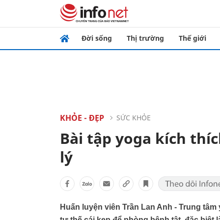
Đời sống
Thị trường
Thế giới
KHỎE - ĐẸP
SỨC KHỎE
Bài tập yoga kích thí
lý
Huấn luyện viên Trần Lan Anh - Trung tâm
tư thế cái kẹp để phòng bệnh tật, đặc biệt