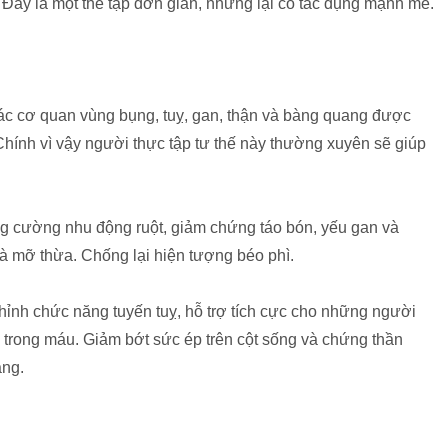
 Đây là một thế tập đơn giản, nhưng lại có tác dụng mạnh mẽ.
các cơ quan vùng bụng, tuỵ, gan, thận và bàng quang được
Chính vì vậy người thực tập tư thế này thường xuyên sẽ giúp
tăng cường nhu động ruột, giảm chứng táo bón, yếu gan và
và mỡ thừa. Chống lại hiện tượng béo phì.
chỉnh chức năng tuyến tuỵ, hỗ trợ tích cực cho những người
trong máu. Giảm bớt sức ép trên cột sống và chứng thần
ằng.