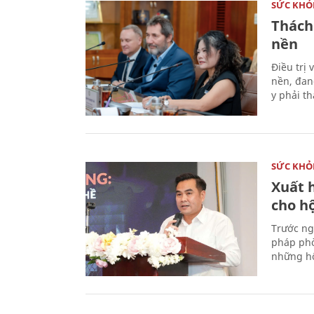
SỨC KHỎ
Thách
nền
Điều trị
nền, đan
y phải t
SỨC KHỎ
Xuất h
cho h
Trước ng
pháp phò
những hộ