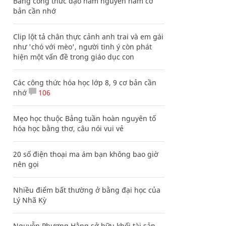
Bảng công thức đạo hàm nguyên hàm cơ
bản cần nhớ
Clip lột tả chân thực cảnh anh trai và em gái
như 'chó với mèo', người tinh ý còn phát
hiện một vấn đề trong giáo dục con
Các công thức hóa học lớp 8, 9 cơ bản cần
nhớ
106
Mẹo học thuộc Bảng tuần hoàn nguyên tố
hóa học bằng thơ, câu nói vui vẻ
20 số điện thoại ma ám bạn không bao giờ
nên gọi
Nhiều điểm bất thường ở bằng đại học của
Lý Nhã Kỳ
Nguyễn Phương Hằng sở hữu khối tài sản