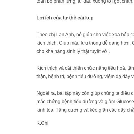
toàn bộ phần lưng, từ đầu xuống tới gót chân.
Lợi ích của tư thế cái kẹp
Theo chị Lan Anh, nó giúp cho việc xoa bóp 
kích thích. Giúp máu lưu thông dễ dàng hơn. 
cho khả năng sinh lý thật tuyệt vời.
Kích thích và cải thiện chức năng tiêu hoá, 
thận, bệnh trĩ, bệnh tiểu đường, viêm dạ dày 
Ngoài ra, bài tập này còn giúp chúng ta điều 
mắc chứng bệnh tiểu đường và giảm Glucose 
kinh toạ. Tăng cường và kéo giãn các dây ch
K.Chi