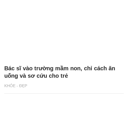
Bác sĩ vào trường mầm non, chỉ cách ăn
uống và sơ cứu cho trẻ
KHỎE - ĐẸP