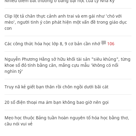
Nhiều điểm bất thường ở bằng đại học của Lý Nhã Kỳ
Clip lột tả chân thực cảnh anh trai và em gái như 'chó với
mèo', người tinh ý còn phát hiện một vấn đề trong giáo dục
con
Các công thức hóa học lớp 8, 9 cơ bản cần nhớ
106
Nguyễn Phương Hằng sở hữu khối tài sản "siêu khủng", từng
khoe sổ đỏ tính bằng cân, mắng cựu mẫu 'không có nổi
nghìn tỷ'
Truy nã kẻ giết bạn thân rồi chôn ngồi dưới bãi cát
20 số điện thoại ma ám bạn không bao giờ nên gọi
Mẹo học thuộc Bảng tuần hoàn nguyên tố hóa học bằng thơ,
câu nói vui vẻ