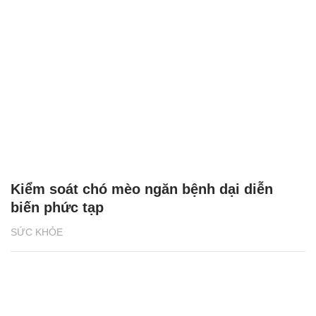
Kiểm soát chó mèo ngăn bệnh dại diễn
biến phức tạp
SỨC KHỎE