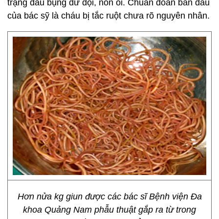
trạng đau bụng dữ dội, nôn ói. Chuẩn đoán ban đầu
của bác sỹ là cháu bị tắc ruột chưa rõ nguyên nhân.
Hơn nửa kg giun được các bác sĩ Bệnh viện Đa
khoa Quảng Nam phẫu thuật gắp ra từ trong