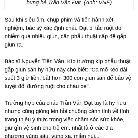
bụng bé Trần Văn Đạt. (Ảnh: VNE)
Sau khi siêu âm, chụp phim và tiến hành xét
nghiệm, bác sỹ xác định cháu Đạt bị tắc ruột do
nhiễm quá nhiều giun, cần phẫu thuật cấp để gắp
giun ra.
Bác sĩ Nguyễn Tiến Văn, Kíp trưởng kíp phẫu thuật
gắp giun sán hy hữu này cho biết: "Ca mổ kéo dài
suốt 3 giờ liền, bắt hơn 300 con giun sán để bảo vệ
tuyệt đối đường ruột cho cháu bé".
Trường hợp của cháu Trần Văn Đạt tuy là hy hữu
nhưng cũng gióng lên hồi chuông cảnh tỉnh về tình
trạng thiếu ý thức trong việc chăm sóc sức khỏe,
giữ gìn vệ sinh cho trẻ em, nhất là ở các địa
phương vùng sâu, vùng xa, miền núi...