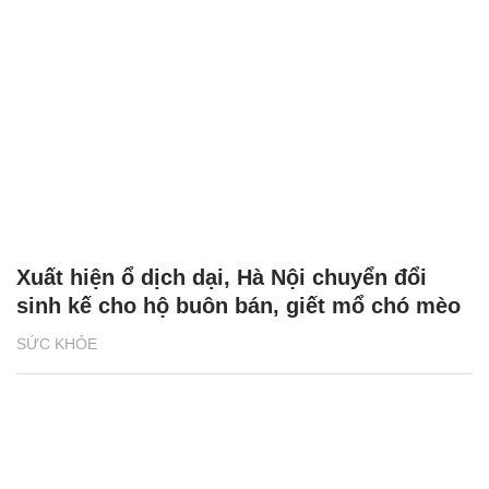
Xuất hiện ổ dịch dại, Hà Nội chuyển đổi
sinh kế cho hộ buôn bán, giết mổ chó mèo
SỨC KHỎE