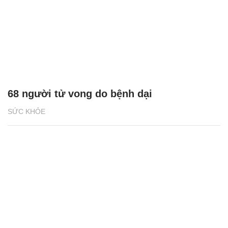
68 người tử vong do bệnh dại
SỨC KHỎE