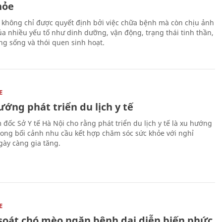
hỏe
 không chỉ được quyết định bởi việc chữa bệnh mà còn chịu ảnh
a nhiều yếu tố như dinh dưỡng, vận động, trạng thái tinh thần,
ng sống và thói quen sinh hoạt.
E
ớng phát triển du lịch y tế
 đốc Sở Y tế Hà Nội cho rằng phát triển du lịch y tế là xu hướng
trong bối cảnh nhu cầu kết hợp chăm sóc sức khỏe với nghỉ
ày càng gia tăng.
E
soát chó mèo ngăn bệnh dại diễn biến phức