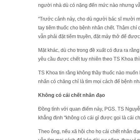
người nhà dù có nặng đến mức nào nhưng vẫ
“Trước cảnh này, cho dù người bác sĩ mười m
tay tiêm thuốc cho bệnh nhân chết. Thậm chí
vẫn phải đặt tiêm truyền, đặt máy thở để đư
Mặt khác, dù cho trong đề xuất có đưa ra rằn
yêu cầu được chết tuy nhiên theo TS Khoa thì
TS Khoa tin rằng không thầy thuốc nào muốn
nhân có chăng chỉ là tìm mọi cách để bệnh n
Không có cái chết nhân đạo
Đồng tình với quan điểm này, PGS. TS Nguyễ
khẳng định “không có cái gì được gọi là cái ch
Theo ông, nếu xã hội cho họ cái chết nhân đạo