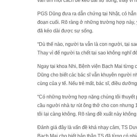
vẫn tìm mọi cách để kéo dài sự sống, thay vì 
PGS Dũng đưa ra dẫn chứng tại Nhật, có hẳn 
đoạn cuối. Rõ ràng ở những trường hợp này, y
đã kéo dài được sự sống.
“Dù thế nào, người ta vẫn là con người, tại sa
Thay vì để người ta chết tại sao không nghĩ 
Ngay tại khoa Nhi, Bệnh viện Bạch Mai từng 
Dũng cho biết các bác sĩ vẫn khuyên người nh
cùng của y tế. Nếu trẻ mất, bác sĩ, điều dưỡng
“Có những trường hợp nặng chúng tôi thuyết 
cầu người nhà tự rút ông thở cho con nhưng 1
tôi lại càng không. Rõ ràng đề xuất này khôn
Đánh giá đây là vấn đề khá nhạy cảm, TS D
Bạch Mai cho biết bản thân TS đã từng có nh