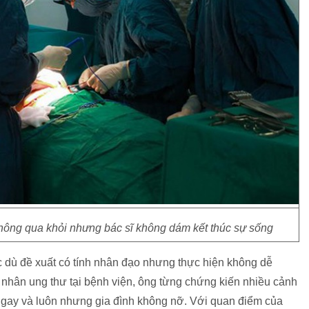
ng qua khỏi nhưng bác sĩ không dám kết thúc sự sống
c dù đề xuất có tính nhân đạo nhưng thực hiện không dễ
h nhân ung thư tại bệnh viện, ông từng chứng kiến nhiều cảnh
 ngay và luôn nhưng gia đình không nỡ. Với quan điểm của