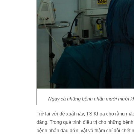
Ngay cả những bệnh nhân mười mười khô
Trở lại với đề xuất này, TS Khoa cho rằng mặ
dàng. Trong quá trình điều trị cho những bện
bệnh nhân đau đớn, vật vã thậm chí đòi chết