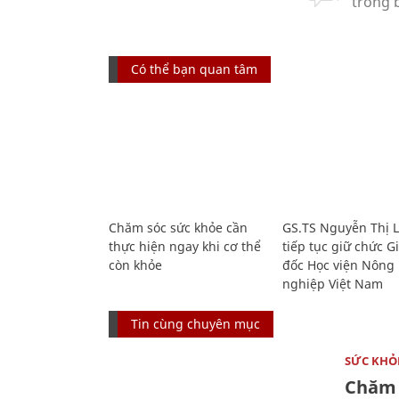
Có thể bạn quan tâm
Chăm sóc sức khỏe cần
GS.TS Nguyễn Thị 
thực hiện ngay khi cơ thể
tiếp tục giữ chức 
còn khỏe
đốc Học viện Nông
nghiệp Việt Nam
Tin cùng chuyên mục
SỨC KHỎ
Chăm 