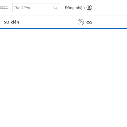
18822
Đăng nhập
Sự kiện
RSS