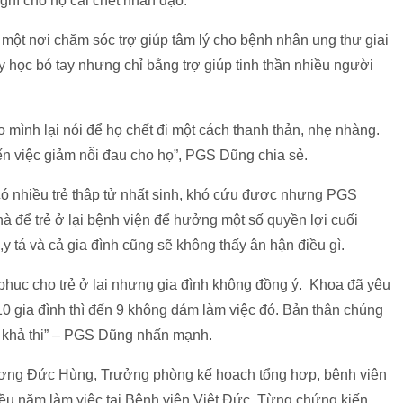
nghĩ cho họ cái chết nhân đạo.
một nơi chăm sóc trợ giúp tâm lý cho bệnh nhân ung thư giai
 học bó tay nhưng chỉ bằng trợ giúp tinh thần nhiều người
o mình lại nói để họ chết đi một cách thanh thản, nhẹ nhàng.
đến việc giảm nỗi đau cho họ”, PGS Dũng chia sẻ.
có nhiều trẻ thập tử nhất sinh, khó cứu được nhưng PGS
à để trẻ ở lại bệnh viện để hưởng một số quyền lợi cuối
,y tá và cả gia đình cũng sẽ không thấy ân hận điều gì.
phục cho trẻ ở lại nhưng gia đình không đồng ý. Khoa đã yêu
0 gia đình thì đến 9 không dám làm việc đó. Bản thân chúng
g khả thi” – PGS Dũng nhấn mạnh.
ương Đức Hùng, Trưởng phòng kế hoạch tổng hợp, bệnh viện
iều năm làm việc tại Bệnh viện Việt Đức. Từng chứng kiến