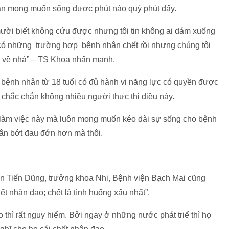
n mong muốn sống được phút nào quý phút đấy.
ười biết không cứu được nhưng tôi tin không ai dám xuống
 có những trường hợp bệnh nhân chết rồi nhưng chúng tôi
ợc về nhà” – TS Khoa nhấn mạnh.
g bệnh nhân từ 18 tuổi có đủ hành vi năng lực có quyền được
 chắc chắn không nhiều người thực thi điều này.
 làm việc này mà luôn mong muốn kéo dài sự sống cho bệnh
hân bớt đau đớn hơn mà thôi.
n Tiến Dũng, trưởng khoa Nhi, Bệnh viện Bạch Mai cũng
ết nhân đạo; chết là tình huống xấu nhất”.
 thì rất nguy hiểm. Bởi ngay ở những nước phát triể thì họ