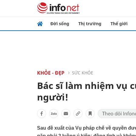
Đời sống
Thị trường
Thế giới
KHỎE - ĐẸP
SỨC KHỎE
Bác sĩ làm nhiệm vụ 
người!
Sau đề xuất của Vụ pháp chế về quyền được
gặp phải 2 luồng ý kiến: đồng tình và khôn