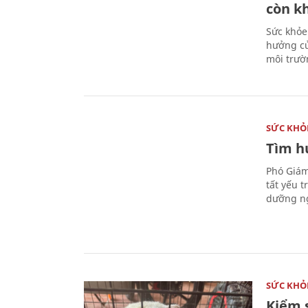
còn k
Sức khỏe
hưởng củ
môi trườ
SỨC KHỎ
Tìm hư
Phó Giám
tất yếu 
dưỡng ng
SỨC KHỎ
Kiểm 