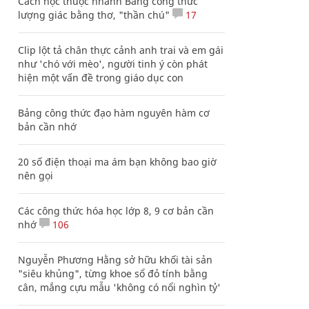
Cách học thuộc nhanh Bảng công thức
lượng giác bằng thơ, "thần chú"
17
Clip lột tả chân thực cảnh anh trai và em gái
như 'chó với mèo', người tinh ý còn phát
hiện một vấn đề trong giáo dục con
Bảng công thức đạo hàm nguyên hàm cơ
bản cần nhớ
20 số điện thoại ma ám bạn không bao giờ
nên gọi
Các công thức hóa học lớp 8, 9 cơ bản cần
nhớ
106
Nguyễn Phương Hằng sở hữu khối tài sản
"siêu khủng", từng khoe sổ đỏ tính bằng
cân, mắng cựu mẫu 'không có nổi nghìn tỷ'