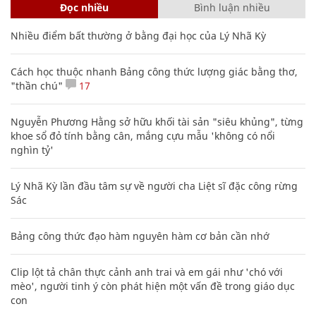
Đọc nhiều
Bình luận nhiều
Nhiều điểm bất thường ở bằng đại học của Lý Nhã Kỳ
Cách học thuộc nhanh Bảng công thức lượng giác bằng thơ,
"thần chú"
17
Nguyễn Phương Hằng sở hữu khối tài sản "siêu khủng", từng
khoe sổ đỏ tính bằng cân, mắng cựu mẫu 'không có nổi
nghìn tỷ'
Lý Nhã Kỳ lần đầu tâm sự về người cha Liệt sĩ đặc công rừng
Sác
Bảng công thức đạo hàm nguyên hàm cơ bản cần nhớ
Clip lột tả chân thực cảnh anh trai và em gái như 'chó với
mèo', người tinh ý còn phát hiện một vấn đề trong giáo dục
con