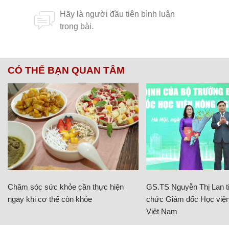
CÓ THỂ BẠN QUAN TÂM
Chăm sóc sức khỏe cần thực hiện
GS.TS Nguyễn Thị Lan ti
ngay khi cơ thể còn khỏe
chức Giám đốc Học viện
Việt Nam