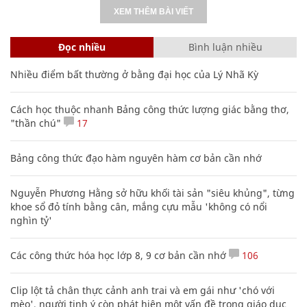
XEM THÊM BÀI VIẾT
Đọc nhiều
Bình luận nhiều
Nhiều điểm bất thường ở bằng đại học của Lý Nhã Kỳ
Cách học thuộc nhanh Bảng công thức lượng giác bằng thơ,
"thần chú"
17
Bảng công thức đạo hàm nguyên hàm cơ bản cần nhớ
Nguyễn Phương Hằng sở hữu khối tài sản "siêu khủng", từng
khoe sổ đỏ tính bằng cân, mắng cựu mẫu 'không có nổi
nghìn tỷ'
Các công thức hóa học lớp 8, 9 cơ bản cần nhớ
106
Clip lột tả chân thực cảnh anh trai và em gái như 'chó với
mèo', người tinh ý còn phát hiện một vấn đề trong giáo dục