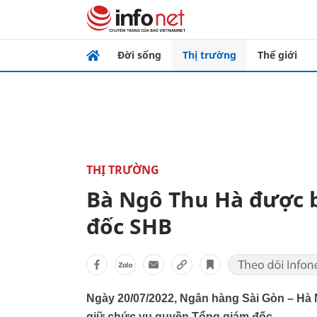
Đời sống
Thị trường
Thế giới
THỊ TRƯỜNG
Bà Ngô Thu Hà được 
đốc SHB
Ngày 20/07/2022, Ngân hàng Sài Gòn – Hà
giữ chức vụ quyền Tổng giám đốc.