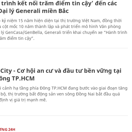
trình kết nối trăm điểm tin cậy’ đến các
ại lý Generali miền Bắc
 kỷ niệm 15 năm hiện diện tại thị trường Việt Nam, đồng thời
 cột mốc 10 năm thành lập và phát triển mô hình Văn phòng
 lý GenCasa/GenBella, Generali triển khai chuyến xe “Hành trình
răm điểm tin cậy”.
City - Cơ hội an cư và đầu tư bền vững tại
ông TP.HCM
i cảnh hạ tầng phía Đông TP.HCM đang bước vào giai đoạn tăng
 bộ, thị trường bất động sản ven sông Đồng Nai bắt đầu quá
 định vị giá trị mạnh mẽ.
ỜNG 24H