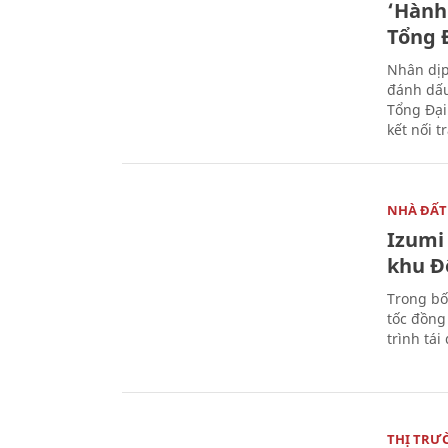
‘Hành 
Tổng Đ
Nhân dịp
đánh dấu
Tổng Đại
kết nối t
NHÀ ĐẤT
Izumi 
khu Đ
Trong bố
tốc đồng
trình tái
THỊ TRƯ