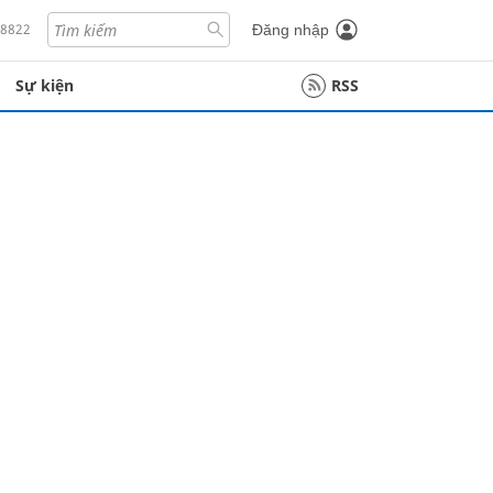
18822
Đăng nhập
Sự kiện
RSS