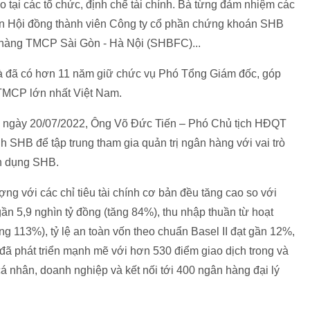
ao tại các tổ chức, định chế tài chính. Bà từng đảm nhiệm các
n Hội đồng thành viên Công ty cổ phần chứng khoán SHB
hàng TMCP Sài Gòn - Hà Nội (SHBFC)...
 đã có hơn 11 năm giữ chức vụ Phó Tổng Giám đốc, góp
TMCP lớn nhất Việt Nam.
ừ ngày 20/07/2022, Ông Võ Đức Tiến – Phó Chủ tịch HĐQT
 SHB để tập trung tham gia quản trị ngân hàng với vai trò
ín dụng SHB.
ng với các chỉ tiêu tài chính cơ bản đều tăng cao so với
ần 5,9 nghìn tỷ đồng (tăng 84%), thu nhập thuần từ hoạt
ng 113%), tỷ lệ an toàn vốn theo chuẩn Basel II đạt gần 12%,
đã phát triển mạnh mẽ với hơn 530 điểm giao dịch trong và
á nhân, doanh nghiệp và kết nối tới 400 ngân hàng đại lý