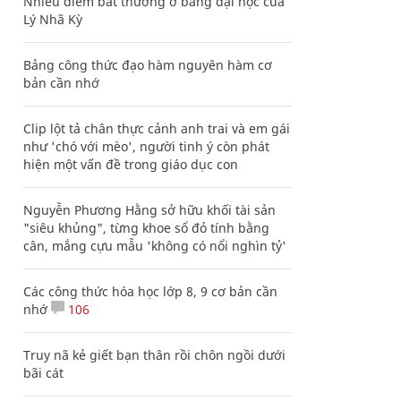
Nhiều điểm bất thường ở bằng đại học của
Lý Nhã Kỳ
Bảng công thức đạo hàm nguyên hàm cơ
bản cần nhớ
Clip lột tả chân thực cảnh anh trai và em gái
như 'chó với mèo', người tinh ý còn phát
hiện một vấn đề trong giáo dục con
Nguyễn Phương Hằng sở hữu khối tài sản
"siêu khủng", từng khoe sổ đỏ tính bằng
cân, mắng cựu mẫu 'không có nổi nghìn tỷ'
Các công thức hóa học lớp 8, 9 cơ bản cần
nhớ
106
Truy nã kẻ giết bạn thân rồi chôn ngồi dưới
bãi cát