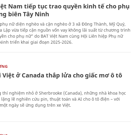
iệt Nam tiếp tục trao quyền kinh tế cho phụ
ng biên Tây Ninh
phụ nữ diện nghèo và cận nghèo ở 3 xã Đông Thành, Mỹ Quý,
 Lập vừa tiếp cận nguồn vốn vay không lãi suất từ chương trình
yền cho phụ nữ” do BAT Việt Nam cùng Hội Liên hiệp Phụ nữ
Ninh triển khai giai đoạn 2025-2026.
ỜNG
 Việt ở Canada thắp lửa cho giấc mơ ô tô
 thí nghiệm nhỏ ở Sherbrooke (Canada), những nhà khoa học
lặng lẽ nghiên cứu pin, thuật toán và AI cho ô tô điện – với
 một ngày sẽ ứng dụng trên xe Việt.