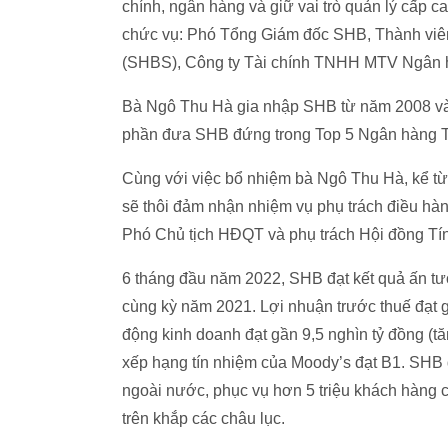
chính, ngân hàng và giữ vai trò quản lý cấp c
chức vụ: Phó Tổng Giám đốc SHB, Thành viê
(SHBS), Công ty Tài chính TNHH MTV Ngân 
Bà Ngô Thu Hà gia nhập SHB từ năm 2008 và
phần đưa SHB đứng trong Top 5 Ngân hàng 
Cùng với việc bổ nhiệm bà Ngô Thu Hà, kể t
sẽ thôi đảm nhận nhiệm vụ phụ trách điều hành
Phó Chủ tịch HĐQT và phụ trách Hội đồng T
6 tháng đầu năm 2022, SHB đạt kết quả ấn tượ
cùng kỳ năm 2021. Lợi nhuận trước thuế đạt g
động kinh doanh đạt gần 9,5 nghìn tỷ đồng (tă
xếp hạng tín nhiệm của Moody’s đạt B1. SHB 
ngoài nước, phục vụ hơn 5 triệu khách hàng c
trên khắp các châu lục.