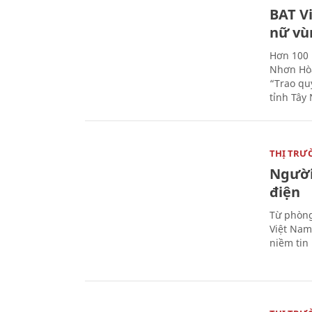
BAT V
nữ vù
Hơn 100 
Nhơn Hòa
“Trao qu
tỉnh Tây 
THỊ TRƯ
Người
điện
Từ phòng
Việt Nam 
niềm tin