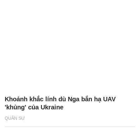
Khoảnh khắc lính dù Nga bắn hạ UAV
'khủng' của Ukraine
QUÂN SỰ