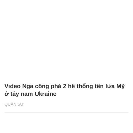
Video Nga công phá 2 hệ thống tên lửa Mỹ
ở tây nam Ukraine
QUÂN SỰ