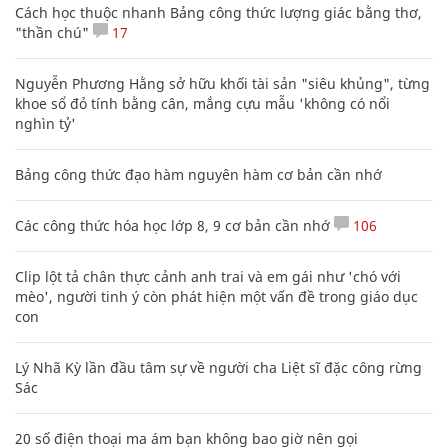
Cách học thuộc nhanh Bảng công thức lượng giác bằng thơ,
"thần chú"
17
Nguyễn Phương Hằng sở hữu khối tài sản "siêu khủng", từng
khoe sổ đỏ tính bằng cân, mắng cựu mẫu 'không có nổi
nghìn tỷ'
Bảng công thức đạo hàm nguyên hàm cơ bản cần nhớ
Các công thức hóa học lớp 8, 9 cơ bản cần nhớ
106
Clip lột tả chân thực cảnh anh trai và em gái như 'chó với
mèo', người tinh ý còn phát hiện một vấn đề trong giáo dục
con
Lý Nhã Kỳ lần đầu tâm sự về người cha Liệt sĩ đặc công rừng
Sác
20 số điện thoại ma ám bạn không bao giờ nên gọi