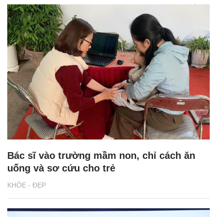
Bác sĩ vào trường mầm non, chỉ cách ăn
uống và sơ cứu cho trẻ
KHỎE - ĐẸP