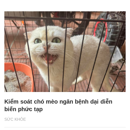
Kiểm soát chó mèo ngăn bệnh dại diễn
biến phức tạp
SỨC KHỎE