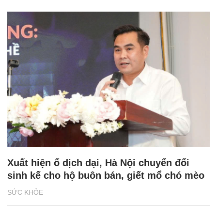
Xuất hiện ổ dịch dại, Hà Nội chuyển đổi
sinh kế cho hộ buôn bán, giết mổ chó mèo
SỨC KHỎE