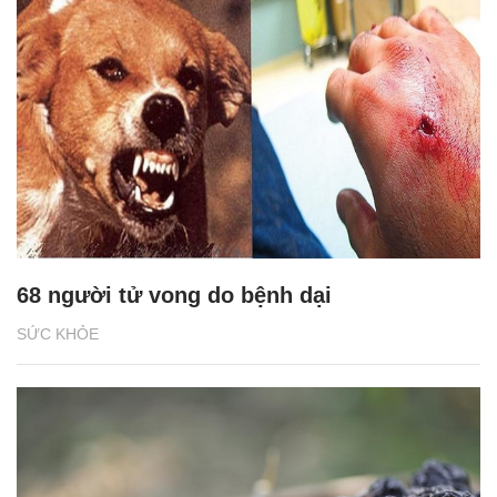
68 người tử vong do bệnh dại
SỨC KHỎE