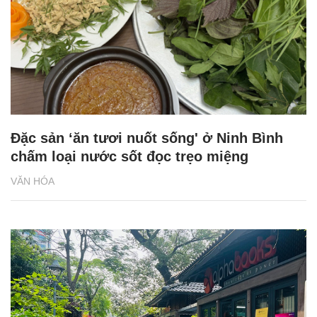
Đặc sản ‘ăn tươi nuốt sống' ở Ninh Bình
chấm loại nước sốt đọc trẹo miệng
VĂN HÓA