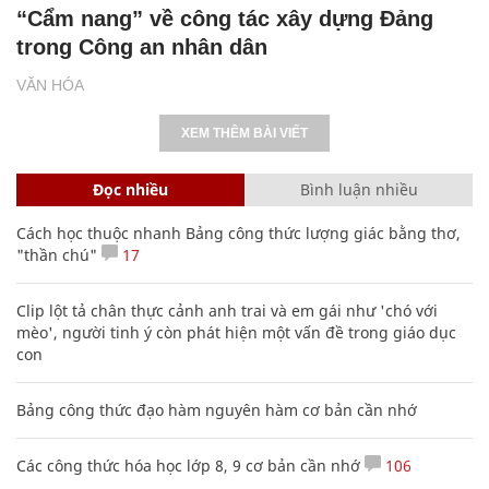
“Cẩm nang” về công tác xây dựng Đảng
trong Công an nhân dân
VĂN HÓA
XEM THÊM BÀI VIẾT
Đọc nhiều
Bình luận nhiều
Cách học thuộc nhanh Bảng công thức lượng giác bằng thơ,
"thần chú"
17
Clip lột tả chân thực cảnh anh trai và em gái như 'chó với
mèo', người tinh ý còn phát hiện một vấn đề trong giáo dục
con
Bảng công thức đạo hàm nguyên hàm cơ bản cần nhớ
Các công thức hóa học lớp 8, 9 cơ bản cần nhớ
106