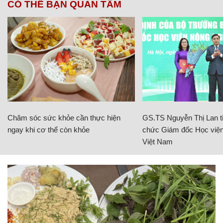
CÓ THỂ BẠN QUAN TÂM
Chăm sóc sức khỏe cần thực hiện
GS.TS Nguyễn Thị Lan ti
ngay khi cơ thể còn khỏe
chức Giám đốc Học viện
Việt Nam