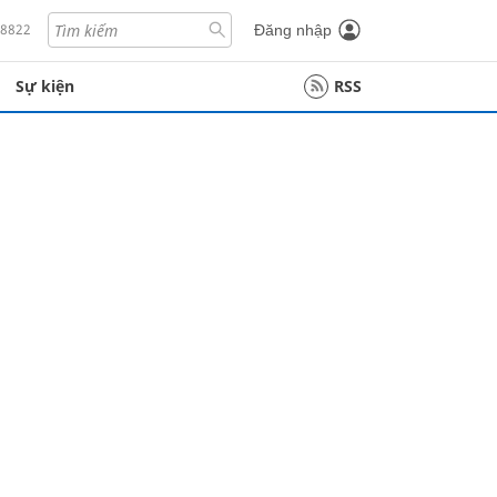
18822
Đăng nhập
Sự kiện
RSS