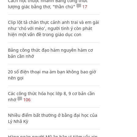
Cách học thuộc nhanh Bảng công thức
lượng giác bằng thơ, "thần chú"
17
Clip lột tả chân thực cảnh anh trai và em gái
như 'chó với mèo', người tinh ý còn phát
hiện một vấn đề trong giáo dục con
Bảng công thức đạo hàm nguyên hàm cơ
bản cần nhớ
20 số điện thoại ma ám bạn không bao giờ
nên gọi
Các công thức hóa học lớp 8, 9 cơ bản cần
nhớ
106
Nhiều điểm bất thường ở bằng đại học của
Lý Nhã Kỳ
Hàng ngàn người Mỹ ân hận vì tiêm vắc xin