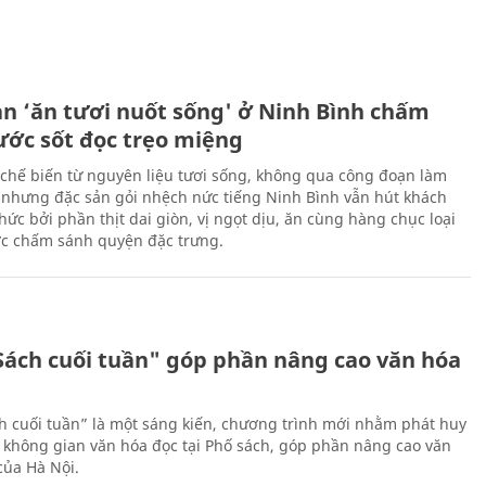
ản ‘ăn tươi nuốt sống' ở Ninh Bình chấm
nước sốt đọc trẹo miệng
chế biến từ nguyên liệu tươi sống, không qua công đoạn làm
 nhưng đặc sản gỏi nhệch nức tiếng Ninh Bình vẫn hút khách
ức bởi phần thịt dai giòn, vị ngọt dịu, ăn cùng hàng chục loại
ớc chấm sánh quyện đặc trưng.
Sách cuối tuần" góp phần nâng cao văn hóa
h cuối tuần” là một sáng kiến, chương trình mới nhằm phát huy
 không gian văn hóa đọc tại Phố sách, góp phần nâng cao văn
của Hà Nội.