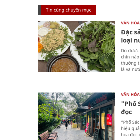
Tin cùng chuyên mục
VĂN HÓA
Đặc s
loại 
Dù được 
chín nào
thưởng th
lá và nư
VĂN HÓA
"Phố 
đọc
“Phố Sác
hiệu quả
hóa đọc 