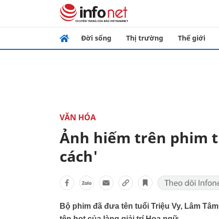
Đời sống
Thị trường
Thế giới
VĂN HÓA
Ảnh hiếm trên phim 
cách'
Bộ phim đã đưa tên tuổi Triệu Vy, Lâm Tâ
tên hot của làng giải trí Hoa ngữ.