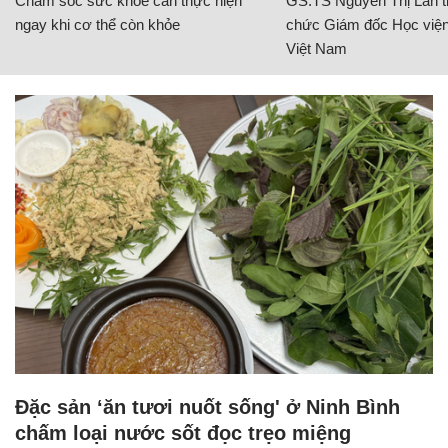
Chăm sóc sức khỏe cần thực hiện
GS.TS Nguyễn Thị Lan ti
ngay khi cơ thể còn khỏe
chức Giám đốc Học viện
Việt Nam
Đặc sản ‘ăn tươi nuốt sống' ở Ninh Bình
chấm loại nước sốt đọc trẹo miệng