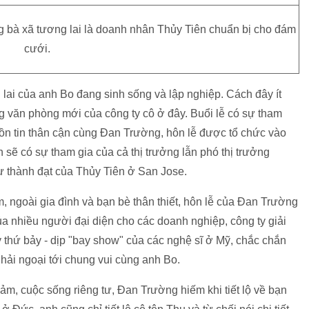
 bà xã tương lai là doanh nhân Thủy Tiên chuẩn bị cho đám
cưới.
lai của anh Bo đang sinh sống và lập nghiệp. Cách đây ít
g văn phòng mới của công ty cô ở đây. Buổi lễ có sự tham
uồn tin thân cận cùng Đan Trường, hôn lễ được tổ chức vào
sẽ có sự tham gia của cả thị trưởng lẫn phó thị trưởng
ự thành đạt của Thủy Tiên ở San Jose.
, ngoài gia đình và bạn bè thân thiết, hôn lễ của Đan Trường
a nhiều người đại diện cho các doanh nghiệp, công ty giải
gày thứ bảy - dịp "bay show" của các nghệ sĩ ở Mỹ, chắc chắn
 hải ngoại tới chung vui cùng anh Bo.
cảm, cuộc sống riêng tư, Đan Trường hiếm khi tiết lộ về bạn