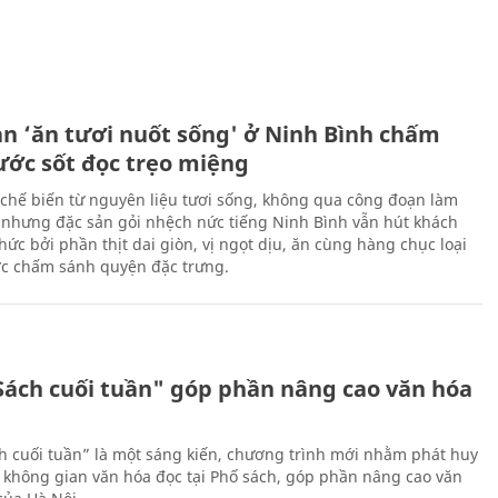
ản ‘ăn tươi nuốt sống' ở Ninh Bình chấm
nước sốt đọc trẹo miệng
chế biến từ nguyên liệu tươi sống, không qua công đoạn làm
 nhưng đặc sản gỏi nhệch nức tiếng Ninh Bình vẫn hút khách
ức bởi phần thịt dai giòn, vị ngọt dịu, ăn cùng hàng chục loại
ớc chấm sánh quyện đặc trưng.
Sách cuối tuần" góp phần nâng cao văn hóa
h cuối tuần” là một sáng kiến, chương trình mới nhằm phát huy
 không gian văn hóa đọc tại Phố sách, góp phần nâng cao văn