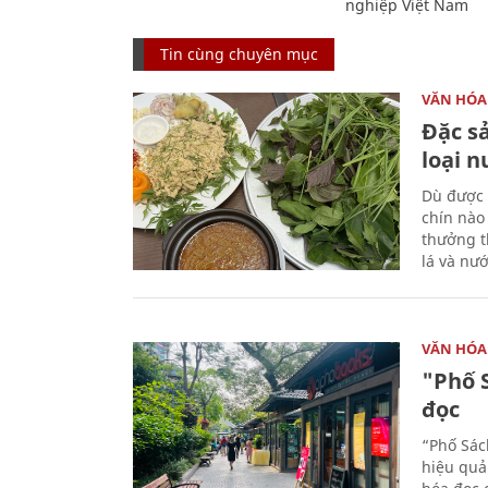
nghiệp Việt Nam
Tin cùng chuyên mục
VĂN HÓA
Đặc s
loại 
Dù được 
chín nào
thưởng th
lá và nư
VĂN HÓA
"Phố 
đọc
“Phố Sác
hiệu quả