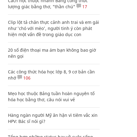
Cách học thuộc nhanh Bảng công thức
lượng giác bằng thơ, "thần chú"
17
Clip lột tả chân thực cảnh anh trai và em gái
như 'chó với mèo', người tinh ý còn phát
hiện một vấn đề trong giáo dục con
20 số điện thoại ma ám bạn không bao giờ
nên gọi
Các công thức hóa học lớp 8, 9 cơ bản cần
nhớ
106
Mẹo học thuộc Bảng tuần hoàn nguyên tố
hóa học bằng thơ, câu nói vui vẻ
Hàng ngàn người Mỹ ân hận vì tiêm vắc xin
HPV: Bác sĩ nói gì?
Tổng hợp những status hay về cuộc sống