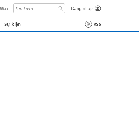
18822
Đăng nhập
Sự kiện
RSS