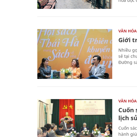
hóa đọc 
VĂN HÓA
Giới 
Nhiều gợi
sẻ tại c
Đường sá
VĂN HÓA
Cuốn s
lịch s
Cuốn sác
hành giú