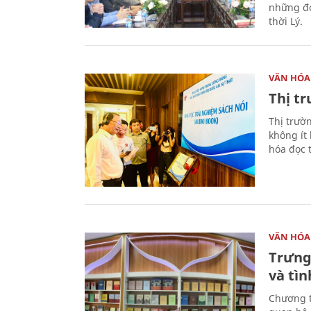
những đó
thời Lý.
VĂN HÓA
Thị t
Thị trườ
không ít
hóa đọc 
VĂN HÓA
Trưng
và tìn
Chương t