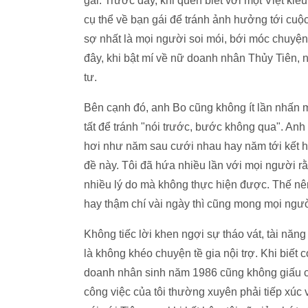
gái. Trước đây, khi quen biết với một Việt kiều 
cụ thể về bạn gái để tránh ảnh hưởng tới cuộc
sợ nhất là mọi người soi mói, bới móc chuyện 
đây, khi bật mí về nữ doanh nhân Thủy Tiên, n
tư.
Bên cạnh đó, anh Bo cũng không ít lần nhấn 
tất để tránh "nói trước, bước không qua". Anh
hơi như năm sau cưới nhau hay năm tới kết hôn
đề này. Tôi đã hứa nhiều lần với mọi người r
nhiều lý do mà không thực hiện được. Thế nên
hay thậm chí vài ngày thì cũng mong mọi người
Không tiếc lời khen ngợi sự tháo vát, tài năn
là không khéo chuyện tề gia nội trợ. Khi biết
doanh nhân sinh năm 1986 cũng không giấu chú
công việc của tôi thường xuyên phải tiếp xúc 