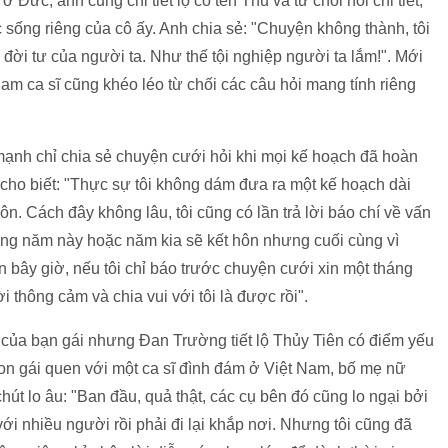
ở Đức, anh cũng chỉ tiết lộ cô tên Thu và từ chối nói chi tiết,
 sống riêng của cô ấy. Anh chia sẻ: "Chuyện không thành, tôi
đời tư của người ta. Như thế tội nghiệp người ta lắm!". Mới
am ca sĩ cũng khéo léo từ chối các câu hỏi mang tính riêng
mạnh chỉ chia sẻ chuyện cưới hỏi khi mọi kế hoạch đã hoàn
 cho biết: "Thực sự tôi không dám đưa ra một kế hoạch dài
. Cách đây không lâu, tôi cũng có lần trả lời báo chí về vấn
ằng năm này hoặc năm kia sẽ kết hôn nhưng cuối cùng vì
 bây giờ, nếu tôi chỉ báo trước chuyện cưới xin một tháng
 thông cảm và chia vui với tôi là được rồi".
g của bạn gái nhưng Đan Trường tiết lộ Thủy Tiên có điểm yếu
 con gái quen với một ca sĩ đình đám ở Việt Nam, bố mẹ nữ
t lo âu: "Ban đầu, quả thật, các cụ bên đó cũng lo ngại bởi
với nhiều người rồi phải đi lại khắp nơi. Nhưng tôi cũng đã