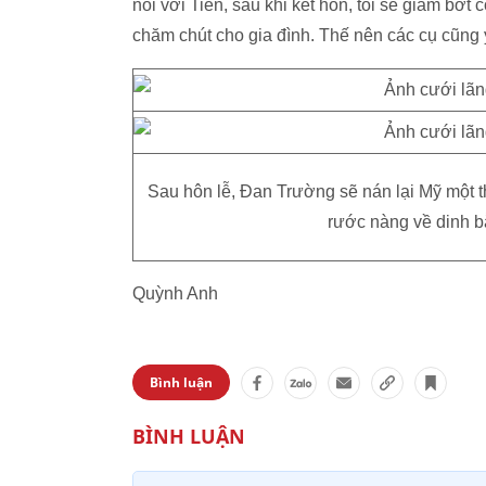
nói với Tiên, sau khi kết hôn, tôi sẽ giảm bớt
chăm chút cho gia đình. Thế nên các cụ cũng 
Sau hôn lễ, Đan Trường sẽ nán lại Mỹ một th
rước nàng về dinh 
Quỳnh Anh
Bình luận