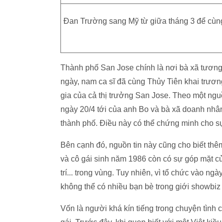
Đan Trường sang Mỹ từ giữa tháng 3 để cùng
Thành phố San Jose chính là nơi bà xã tương 
ngày, nam ca sĩ đã cùng Thủy Tiên khai trươn
gia của cả thị trưởng San Jose. Theo một ng
ngày 20/4 tới của anh Bo và bà xã doanh nhân 
thành phố. Điều này có thể chứng minh cho s
Bên cạnh đó, nguồn tin này cũng cho biết thêm
và cô gái sinh năm 1986 còn có sự góp mặt củ
trí... trong vùng. Tuy nhiên, vì tổ chức vào n
không thể có nhiều bạn bè trong giới showbiz
Vốn là người khá kín tiếng trong chuyện tình 