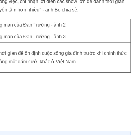
 công việc, chỉ nhận lời diễn các show lớn để dành thời gian
yên tâm hơn nhiều" - anh Bo chia sẻ.
ời gian để ổn định cuộc sống gia đình trước khi chính thức
bằng một đám cưới khác ở Việt Nam.