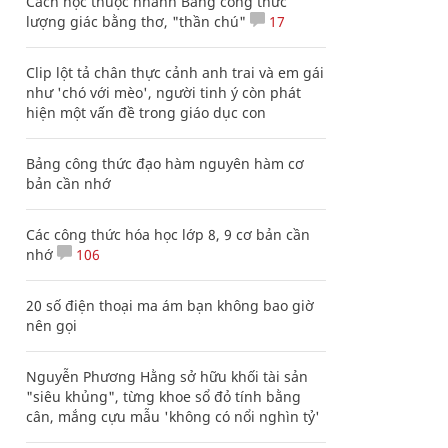
Cách học thuộc nhanh Bảng công thức
lượng giác bằng thơ, "thần chú"
17
Clip lột tả chân thực cảnh anh trai và em gái
như 'chó với mèo', người tinh ý còn phát
hiện một vấn đề trong giáo dục con
Bảng công thức đạo hàm nguyên hàm cơ
bản cần nhớ
Các công thức hóa học lớp 8, 9 cơ bản cần
nhớ
106
20 số điện thoại ma ám bạn không bao giờ
nên gọi
Nguyễn Phương Hằng sở hữu khối tài sản
"siêu khủng", từng khoe sổ đỏ tính bằng
cân, mắng cựu mẫu 'không có nổi nghìn tỷ'