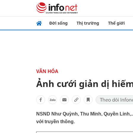
Đời sống
Thị trường
Thế giới
VĂN HÓA
Ảnh cưới giản dị hiếm
NSND Như Quỳnh, Thu Minh, Quyền Linh,..
với truyền thông.