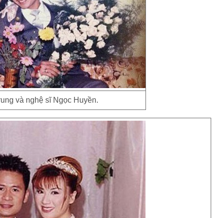
ung và nghệ sĩ Ngọc Huyền.