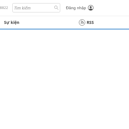
18822
Đăng nhập
Sự kiện
RSS