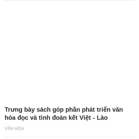
Cuốn sách làm rõ vai trò của Thái sư Lưu
Cơ trong lịch sử
VĂN HÓA