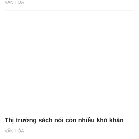
Giới trẻ nên đọc sách như thế nào?
VĂN HÓA