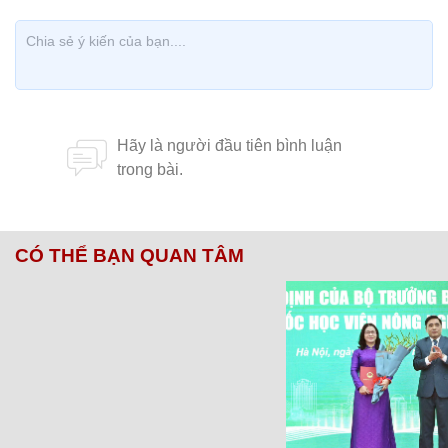
Danh ca Thái Châu lại cho rằng, nếu giảm xuống
nửa tông thì giọng Tùng Anh sẽ mờ nhạt vì chất
giọng của Tùng Anh mỏng chứ không được dày
như của Vũ Khanh. Kết quả Tùng Anh đạt 37,75
tổng điểm của 4 giám khảo.
Đêm Chung kết 1 của Solo cùng Bolero 2016
khép lại với 6 thí sinh nam đi tiếp là Nguyễn
Trang Công Toại, Đào Duy Khánh, Lâm Bửu Hòa,
Vạn Âu Thiên Dzũ, Tùng Anh, Nguyễn Văn Vĩnh.
Anh tài xế Đặng Văn Thành có số điểm thấp nhất