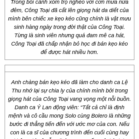
Thí sinh Nguyễn Trang Công Toại dự thi với ca
khúc Mưa nửa đêm của nhạc sĩ Trúc Phương.
Trong bối cảnh xóm trọ nghèo với cơn mưa nửa
đêm, Công Toại đã cất lên giọng hát da diết của
mình bên chiếc xe kẹo kéo cũng chính là vật mưu
sinh hàng ngày trong đời thật của Công Toại.
Từng là sinh viên nhưng quá đam mê ca hát,
Công Toại đã chấp nhận bỏ học đi bán kẹo kéo
để được hát nhiều hơn.