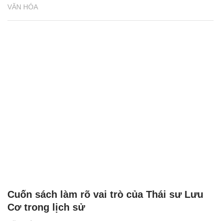
"Phố Sách cuối tuần" góp phần nâng cao
văn hóa đọc
VĂN HÓA