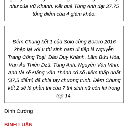
mệnh và cô cầu mong Solo cùng Bolero là những
bước đi thẳng tiến đến với ước mơ của con. Nếu
con là ca sĩ của chương trình đến cuối cùng hay
không thì cô vẫn sẽ tìm con”. Kết quả thí sinh
Nguyễn Trang Công Toại đạt 37,75 điểm.
Thí sinh Tùng Anh dự thi với ca khúc “Gửi về em”
của nhạc sĩ Đỗ Thu – 1 trong 18 ca khúc vừa
được chương trình xin cấp phép. Dưới ánh đèn
khuya của phố thị ồn ào, anh chàng bán quần áo
xuất khẩu Tùng Anh đã kể cho mọi người nghe
chuyện tình của mình qua những lời hát ngọt
ngào, tha thiết.