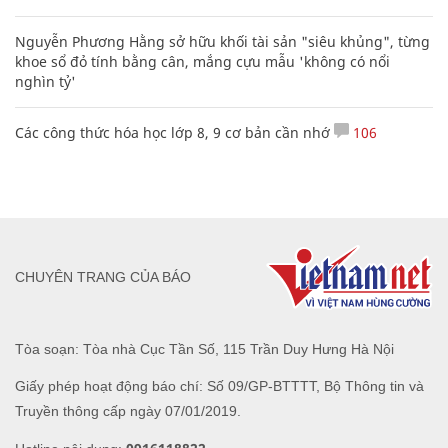
trong Công an nhân dân
VĂN HÓA
XEM THÊM BÀI VIẾT
Đọc nhiều
Bình luận nhiều
Cách học thuộc nhanh Bảng công thức lượng giác bằng thơ,
"thần chú"
17
Clip lột tả chân thực cảnh anh trai và em gái như 'chó với
mèo', người tinh ý còn phát hiện một vấn đề trong giáo dục
con
Bảng công thức đạo hàm nguyên hàm cơ bản cần nhớ
Ấn tượng ngày hội văn hóa - thể thao mừng Quốc khánh 2/9
ở Hải Hậu