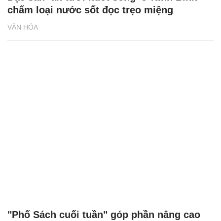
Chăm sóc sức khỏe cần thực hiện
GS.TS Nguyễn Thị Lan ti
ngay khi cơ thể còn khỏe
chức Giám đốc Học viện
Việt Nam