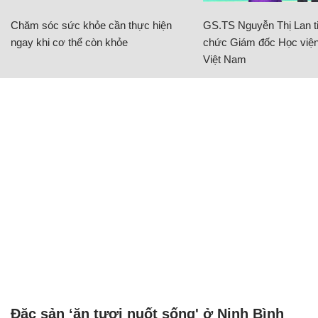
(37,5 điểm) đã chia tay chương trình. Đêm Chung
kết 2 sẽ là phần thi của 7 thí sinh nữ còn lại trong
top 14.
Đình Cường
CÓ THỂ BẠN QUAN TÂM