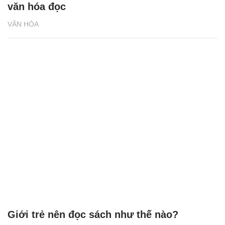
Đặc sản ‘ăn tươi nuốt sống' ở Ninh Bình
chấm loại nước sốt đọc trẹo miệng
VĂN HÓA