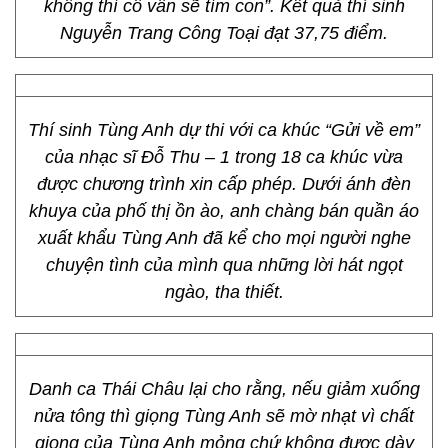
Anh chàng bán kẹo kéo đã làm cho danh ca Lệ
Thu nhớ lại sự chia ly của chính mình bởi trong
giọng hát của Công Toại vang vọng một nỗi buồn.
Danh ca Ý Lan động viên: “Tất cả chỉ là định