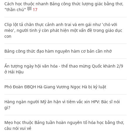
Những cuốn sách truyền cảm hứng sống
tích cực cho giới trẻ
VĂN HÓA
“Cẩm nang” về công tác xây dựng Đảng