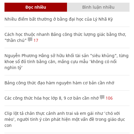
Đọc nhiều
Bình luận nhiều
Nhiều điểm bất thường ở bằng đại học của Lý Nhã Kỳ
Cách học thuộc nhanh Bảng công thức lượng giác bằng thơ,
"thần chú"
17
Nguyễn Phương Hằng sở hữu khối tài sản "siêu khủng", từng
khoe sổ đỏ tính bằng cân, mắng cựu mẫu 'không có nổi
nghìn tỷ'
Bảng công thức đạo hàm nguyên hàm cơ bản cần nhớ
Các công thức hóa học lớp 8, 9 cơ bản cần nhớ
106
Clip lột tả chân thực cảnh anh trai và em gái như 'chó với
mèo', người tinh ý còn phát hiện một vấn đề trong giáo dục
con