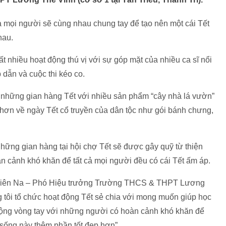
ả mọi người sẽ cùng nhau chung tay để tạo nên một cái Tết
hau.
t nhiều hoạt động thú vị với sự góp mặt của nhiều ca sĩ nổi
p dẫn và cuộc thi kéo co.
ức những gian hàng Tết với nhiều sản phẩm “cây nhà lá vườn”
 hơn về ngày Tết cổ truyền của dân tộc như gói bánh chưng,
g những gian hàng tại hội chợ Tết sẽ được gây quỹ từ thiện
n cảnh khó khăn để tất cả mọi người đều có cái Tết ấm áp.
n Liên Na – Phó Hiệu trưởng Trường THCS & THPT Lương
 tôi tổ chức hoạt động Tết sẻ chia với mong muốn giúp học
 rộng vòng tay với những người có hoàn cảnh khó khăn để
sống này thêm phần tốt đẹp hơn”.