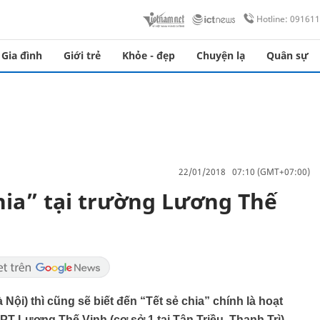
Hotline: 09161
Gia đình
Giới trẻ
Khỏe - đẹp
Chuyện lạ
Quân sự
22/01/2018 07:10 (GMT+07:00)
hia” tại trường Lương Thế
Nội) thì cũng sẽ biết đến “Tết sẻ chia” chính là hoạt
Lương Thế Vinh (cơ sở 1 tại Tân Triều, Thanh Trì).