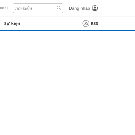
18822
Đăng nhập
Sự kiện
RSS