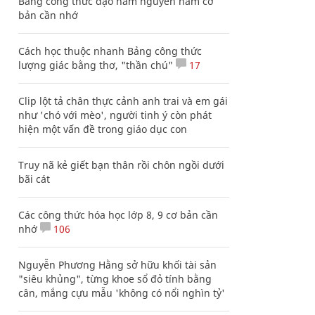
Bảng công thức đạo hàm nguyên hàm cơ
bản cần nhớ
Cách học thuộc nhanh Bảng công thức
lượng giác bằng thơ, "thần chú"
17
Clip lột tả chân thực cảnh anh trai và em gái
như 'chó với mèo', người tinh ý còn phát
hiện một vấn đề trong giáo dục con
Truy nã kẻ giết bạn thân rồi chôn ngồi dưới
bãi cát
Các công thức hóa học lớp 8, 9 cơ bản cần
nhớ
106
Nguyễn Phương Hằng sở hữu khối tài sản
"siêu khủng", từng khoe sổ đỏ tính bằng
cân, mắng cựu mẫu 'không có nổi nghìn tỷ'