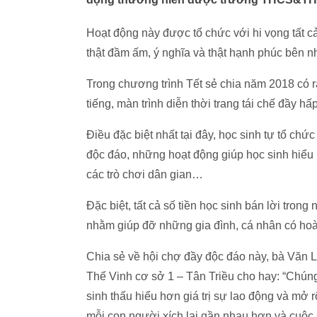
Hoạt động này được tổ chức với hi vọng tất c
thật đầm ấm, ý nghĩa và thật hạnh phúc bên n
Trong chương trình Tết sẻ chia năm 2018 có rấ
tiếng, màn trình diễn thời trang tái chế đầy hấ
Điều đặc biệt nhất tại đây, học sinh tự tổ ch
độc đáo, những hoạt động giúp học sinh hiểu
các trò chơi dân gian…
Đặc biệt, tất cả số tiền học sinh bán lời tron
nhằm giúp đỡ những gia đình, cá nhân có hoà
Chia sẻ về hội chợ đầy độc đáo này, bà Vă
Thế Vinh cơ sở 1 – Tân Triều cho hay: “Chúng
sinh thấu hiểu hơn giá trị sự lao động và mở
mỗi con người xích lại gần nhau hơn và cuộc 