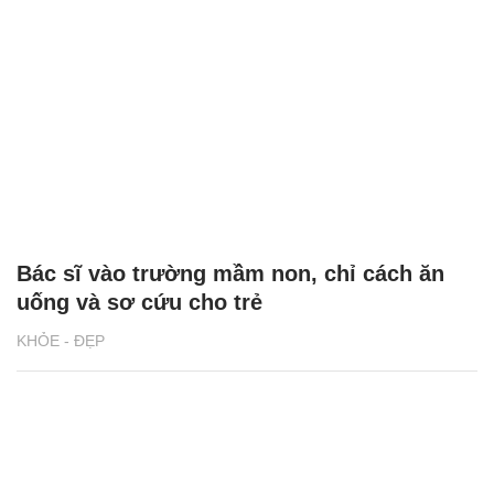
Bác sĩ vào trường mầm non, chỉ cách ăn
uống và sơ cứu cho trẻ
KHỎE - ĐẸP