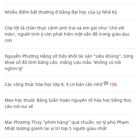
Nhiều điểm bất thường ở bằng đại học của Lý Nhã Kỳ
Clip lột tả chân thực cảnh anh trai và em gái như 'chó với
mèo', người tinh ý còn phát hiện một vấn đề trong giáo dục
con
Nguyễn Phương Hằng sở hữu khối tài sản "siêu khủng", từng
khoe sổ đỏ tính bằng cân, mắng cựu mẫu 'không có nổi
nghìn tỷ'
Các công thức hóa học lớp 8, 9 cơ bản cần nhớ
106
Mẹo học thuộc Bảng tuần hoàn nguyên tố hóa học bằng thơ,
câu nói vui vẻ
Mai Phương Thúy "phím hàng" quá chuẩn, vợ tỷ phú Phạm
Nhật Vượng giành lại vị trí top 5 người giàu nhất