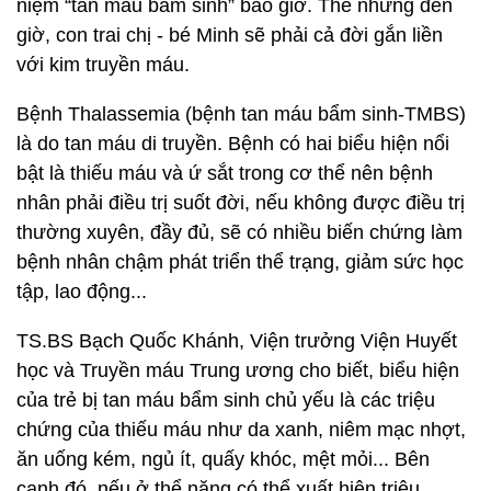
niệm “tan máu bẩm sinh” bao giờ. Thế nhưng đến
giờ, con trai chị - bé Minh sẽ phải cả đời gắn liền
với kim truyền máu.
Bệnh Thalassemia (bệnh tan máu bẩm sinh-TMBS)
là do tan máu di truyền. Bệnh có hai biểu hiện nổi
bật là thiếu máu và ứ sắt trong cơ thể nên bệnh
nhân phải điều trị suốt đời, nếu không được điều trị
thường xuyên, đầy đủ, sẽ có nhiều biến chứng làm
bệnh nhân chậm phát triển thể trạng, giảm sức học
tập, lao động...
TS.BS Bạch Quốc Khánh, Viện trưởng Viện Huyết
học và Truyền máu Trung ương cho biết, biểu hiện
của trẻ bị tan máu bẩm sinh chủ yếu là các triệu
chứng của thiếu máu như da xanh, niêm mạc nhợt,
ăn uống kém, ngủ ít, quấy khóc, mệt mỏi... Bên
cạnh đó, nếu ở thể nặng có thể xuất hiện triệu