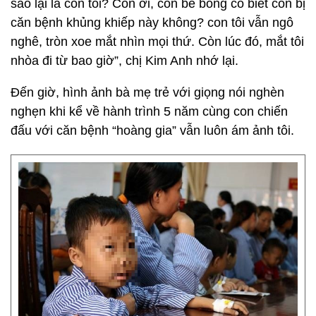
sao lại là con tôi? Con ơi, con bé bỏng có biết con bị
căn bệnh khủng khiếp này không? con tôi vẫn ngô
nghê, tròn xoe mắt nhìn mọi thứ. Còn lúc đó, mắt tôi
nhòa đi từ bao giờ”, chị Kim Anh nhớ lại.
Đến giờ, hình ảnh bà mẹ trẻ với giọng nói nghèn
nghẹn khi kể về hành trình 5 năm cùng con chiến
đấu với căn bệnh “hoàng gia” vẫn luôn ám ảnh tôi.