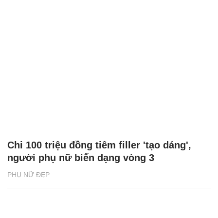
Chi 100 triệu đồng tiêm filler 'tạo dáng',
người phụ nữ biến dạng vòng 3
PHỤ NỮ ĐẸP