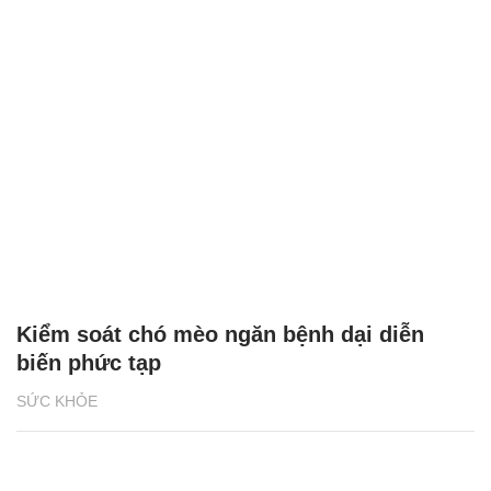
Kiểm soát chó mèo ngăn bệnh dại diễn
biến phức tạp
SỨC KHỎE