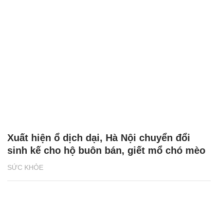
Xuất hiện ổ dịch dại, Hà Nội chuyển đổi
sinh kế cho hộ buôn bán, giết mổ chó mèo
SỨC KHỎE