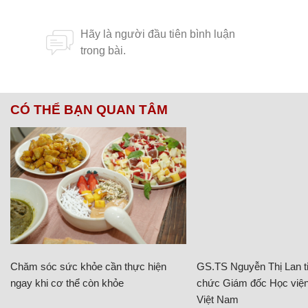
CÓ THỂ BẠN QUAN TÂM
Chăm sóc sức khỏe cần thực hiện
GS.TS Nguyễn Thị Lan ti
ngay khi cơ thể còn khỏe
chức Giám đốc Học viện
Việt Nam