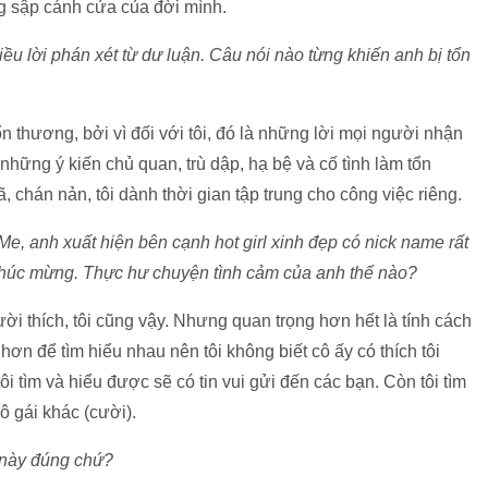
g sập cánh cửa của đời mình.
ều lời phán xét từ dư luận. Câu nói nào từng khiến anh bị tổn
tổn thương, bởi vì đối với tôi, đó là những lời mọi người nhận
những ý kiến chủ quan, trù dập, hạ bệ và cố tình làm tổn
ã, chán nản, tôi dành thời gian tập trung cho công việc riêng.
Me, anh xuất hiện bên cạnh hot girl xinh đẹp có nick name rất
chúc mừng. Thực hư chuyện tình cảm của anh thế nào?
ười thích, tôi cũng vậy. Nhưng quan trọng hơn hết là tính cách
hơn để tìm hiểu nhau nên tôi không biết cô ấy có thích tôi
ôi tìm và hiểu được sẽ có tin vui gửi đến các bạn. Còn tôi tìm
cô gái khác (cười).
u này đúng chứ?