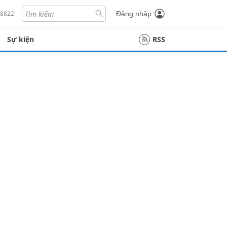
18822
Đăng nhập
Sự kiện
RSS