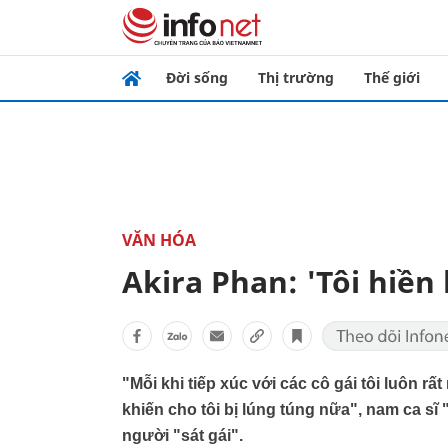
Đời sống
Thị trường
Thế giới
VĂN HÓA
Akira Phan: 'Tôi hiền
"Mỗi khi tiếp xúc với các cô gái tôi luôn r
khiến cho tôi bị lúng túng nữa", nam ca sĩ
người "sát gái".