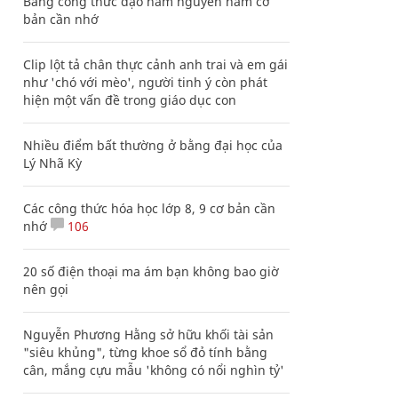
Bảng công thức đạo hàm nguyên hàm cơ
bản cần nhớ
Clip lột tả chân thực cảnh anh trai và em gái
như 'chó với mèo', người tinh ý còn phát
hiện một vấn đề trong giáo dục con
Nhiều điểm bất thường ở bằng đại học của
Lý Nhã Kỳ
Các công thức hóa học lớp 8, 9 cơ bản cần
nhớ
106
20 số điện thoại ma ám bạn không bao giờ
nên gọi
Nguyễn Phương Hằng sở hữu khối tài sản
"siêu khủng", từng khoe sổ đỏ tính bằng
cân, mắng cựu mẫu 'không có nổi nghìn tỷ'