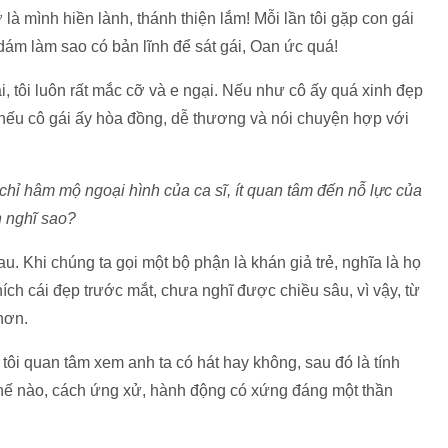
là mình hiền lành, thánh thiện lắm! Mỗi lần tôi gặp con gái
ám làm sao có bản lĩnh để sát gái, Oan ức quá!
ái, tôi luôn rất mắc cỡ và e ngại. Nếu như cô ấy quá xinh đẹp
g nếu cô gái ấy hòa đồng, dễ thương và nói chuyện hợp với
 chỉ hâm mộ ngoại hình của ca sĩ, ít quan tâm đến nỗ lực của
h nghĩ sao?
u. Khi chúng ta gọi một bộ phận là khán giả trẻ, nghĩa là họ
ích cái đẹp trước mắt, chưa nghĩ được chiều sâu, vì vậy, từ
hơn.
 tôi quan tâm xem anh ta có hát hay không, sau đó là tính
thế nào, cách ứng xử, hành động có xứng đáng một thần