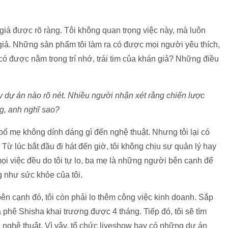
 giá được rõ ràng. Tôi không quan trọng việc này, mà luôn
giả. Những sản phẩm tôi làm ra có được mọi người yêu thích,
có được nằm trong trí nhớ, trái tim của khán giả? Những điều
 dự án nào rõ nét. Nhiều người nhận xét rằng c
hiến lược
g, anh nghĩ sao?
à bố mẹ không dính dáng gì đến nghệ thuật. Nhưng tôi lại có
Từ lúc bắt đầu đi hát đến giờ, tôi không chịu sự quản lý hay
 mọi việc đều do tôi tự lo, ba mẹ là những người bên cạnh để
g như sức khỏe của tôi.
 bên cạnh đó, tôi còn phải lo thêm công việc kinh doanh. Sắp
 phê Shisha khai trương được 4 tháng. Tiếp đó, tôi sẽ tìm
c nghệ thuật. Vì vậy, tổ chức liveshow hay có những dự án