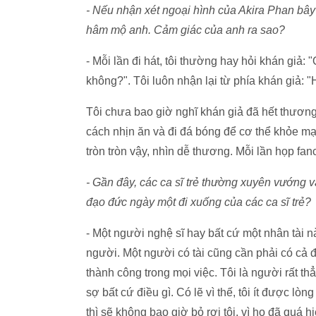
- Nếu nhận xét ngoại hình của Akira Phan bây
hâm mộ anh. Cảm giác của anh ra sao?
- Mỗi lần đi hát, tôi thường hay hỏi khán giả
không?". Tôi luôn nhận lại từ phía khán giả: 
Tôi chưa bao giờ nghĩ khán giả đã hết thươn
cách nhịn ăn và đi đá bóng để cơ thể khỏe mạ
tròn tròn vậy, nhìn dễ thương. Mỗi lần họp fan
- Gần đây, các ca sĩ trẻ thường xuyên vướng v
đạo đức ngày một đi xuống của các ca sĩ trẻ?
- Một người nghệ sĩ hay bất cứ một nhân tài n
người. Một người có tài cũng cần phải có cả
thành công trong mọi việc. Tôi là người rất thẳ
sợ bất cứ điều gì. Có lẽ vì thế, tôi ít được l
thì sẽ không bao giờ bỏ rơi tôi, vì họ đã quá h