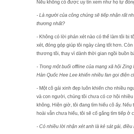
Nếu không có được uy tín xem như họ tự đón
- Là người của công chúng sẽ tiếp nhận rất nhi
thương nhất?
- Không có lời phán xét nào có thể làm tôi bị 
xét, đóng góp giúp tôi ngày càng tốt hơn. Còn 
thương tôi, thay vì dành thời gian ngồi buồn b
- Trong một buổi offline của mạng xã hội Zing 
Hàn Quốc Hee Lee khiến nhiều fan gọi điện 
- Một cô gái xinh đẹp luôn khiến cho nhiều ng
và con người, chúng tôi chưa có cơ hội nhiều 
không. Hiện giờ, tôi đang tìm hiểu cô ấy. Nếu t
hoài vẫn chưa hiểu, tôi sẽ cố gắng tìm tiếp ở 
- Có nhiều lời nhận xét anh là kẻ sát gái, điề