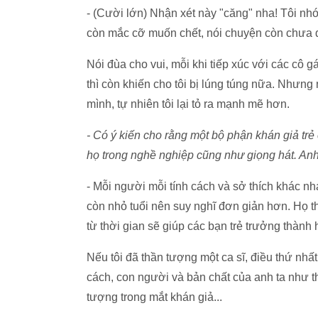
- (Cười lớn) Nhận xét này "căng" nha! Tôi nhớ 
còn mắc cỡ muốn chết, nói chuyện còn chưa d
Nói đùa cho vui, mỗi khi tiếp xúc với các cô g
thì còn khiến cho tôi bị lúng túng nữa. Nhưn
mình, tự nhiên tôi lại tỏ ra mạnh mẽ hơn.
- Có ý kiến cho rằng một bộ phận khán giả trẻ
họ trong nghề nghiệp cũng như giọng hát. An
- Mỗi người mỗi tính cách và sở thích khác nha
còn nhỏ tuổi nên suy nghĩ đơn giản hơn. Họ th
từ thời gian sẽ giúp các bạn trẻ trưởng thành 
Nếu tôi đã thần tượng một ca sĩ, điều thứ nhất
cách, con người và bản chất của anh ta như 
tượng trong mắt khán giả...