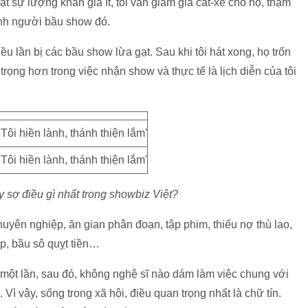
t sự lượng khán giả ít, tôi vẫn giảm giá cát-xê cho họ, thậm
hính người bầu show đó.
ều lần bị các bầu show lừa gạt. Sau khi tôi hát xong, họ trốn
n trọng hơn trong việc nhận show và thực tế là lịch diễn của tôi
y sợ điều gì nhất trong showbiz Việt?
uyên nghiệp, ăn gian phân đoạn, tập phim, thiếu nợ thù lao,
ệp, bầu sô quỵt tiền…
một lần, sau đó, không nghệ sĩ nào dám làm việc chung với
Vì vậy, sống trong xã hội, điều quan trọng nhất là chữ tín.