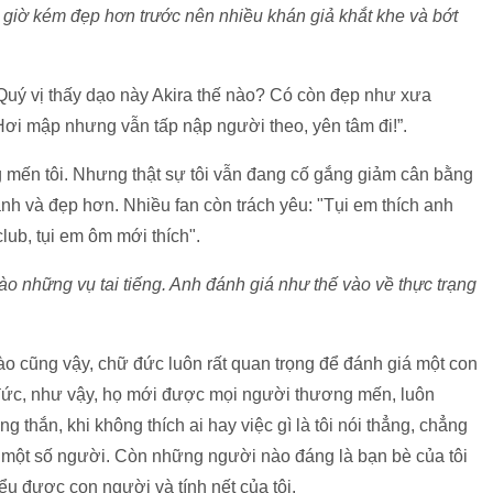
 giờ kém đẹp hơn trước nên nhiều khán giả khắt khe và bớt
: "Quý vị thấy dạo này Akira thế nào? Có còn đẹp như xưa
"Hơi mập nhưng vẫn tấp nập người theo, yên tâm đi!”.
g mến tôi. Nhưng thật sự tôi vẫn đang cố gắng giảm cân bằng
nh và đẹp hơn. Nhiều fan còn trách yêu: "Tụi em thích anh
club, tụi em ôm mới thích".
ào những vụ tai tiếng. Anh đánh giá như thế vào về thực trạng
ào cũng vậy, chữ đức luôn rất quan trọng để đánh giá một con
 đức, như vậy, họ mới được mọi người thương mến, luôn
ng thắn, khi không thích ai hay việc gì là tôi nói thẳng, chẳng
òng một số người. Còn những người nào đáng là bạn bè của tôi
iểu được con người và tính nết của tôi.