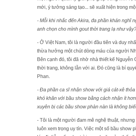
mới, ý tưởng sáng tạo... sẽ xuất hiện trong m
- Mỗi khi nhắc đến Akira, đa phần khán nghĩ n
anh chọn cho mình gout thời trang lạ như vậy
- Ở Việt Nam, tôi là người đầu tiên và duy n
thừa hưởng một chút dòng máu của người Nhật
Bên cạnh đó, tôi đã nhờ nhà thiết kế Nguyễn C
thời trang, không lẫn với ai. Đó cũng là bí qu
Phan.
- Đa phần ca sĩ nhận show với giá cát-xê thỏa
khó khăn với bầu show bằng cách nhận ít hơn,
xuyên bị các bầu show phàn nàn là không biết 
- Tôi là một người đam mê nghệ thuật, nhưng c
luôn xem trọng uy tín. Việc một số bầu show 