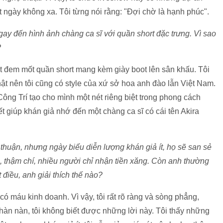
ột ngày không xa. Tôi từng nói rằng: "Đợi chờ là hạnh phúc".
gay đến hình ảnh chàng ca sĩ với quần short đặc trưng. Vì sao
?
hất đem mốt quần short mang kèm giày boot lên sân khấu. Tôi
 nên tôi cũng có style của xứ sở hoa anh đào lẫn Việt Nam.
ông Trí tạo cho mình một nét riêng biệt trong phong cách
yết giúp khán giả nhớ đến một chàng ca sĩ có cái tên Akira
 thuận, nhưng ngày biểu diễn lượng khán giả ít, họ sẽ san sẻ
 thậm chí, nhiều người chỉ nhận tiền xăng. Còn anh thường
điều, anh giải thích thế nào?
ó máu kinh doanh. Vì vậy, tôi rất rõ ràng và sòng phẳng,
phàn nàn, tôi không biết được những lời này. Tôi thấy những