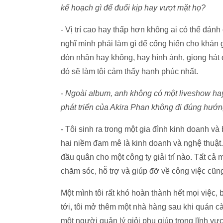
kế hoạch gì để đuổi kịp hay vượt mặt họ?
-
Vị trí cao hay thấp hơn không ai có thể đánh
nghĩ mình phải làm gì để cống hiến cho khán 
đón nhận hay không, hay hình ảnh, giọng hát 
đó sẽ làm tôi cảm thấy hạnh phúc nhất.
- Ngoài album, anh không có một liveshow hay
phát triển của Akira Phan không đi đúng hướn
- Tôi sinh ra trong một gia đình kinh doanh v
hai niềm đam mê là kinh doanh và nghệ thuật. 
đầu quân cho một công ty giải trí nào. Tất cả
chăm sóc, hỗ trợ và giúp đỡ về công việc cũn
Một mình tôi rất khó hoàn thành hết mọi việc,
tới, tôi mở thêm một nhà hàng sau khi quán cà
một người quản lý giỏi phụ giúp trong lĩnh vự