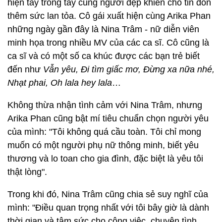
hiện tay trong tay cùng người đẹp khiến cho tin đồn
thêm sức lan tỏa. Cô gái xuất hiện cùng Arika Phan
những ngày gần đây là Nina Trâm - nữ diễn viên
minh họa trong nhiều MV của các ca sĩ. Cô cũng là
ca sĩ và có một số ca khúc được các bạn trẻ biết
đến như
Vẫn yêu, Đi tìm giấc mơ, Đừng xa nữa nhé,
Nhạt phai, Oh lala hey lala
…
Không thừa nhận tình cảm với Nina Trâm, nhưng
Arika Phan cũng bật mí tiêu chuẩn chọn người yêu
của mình: "Tôi không quá cầu toàn. Tôi chỉ mong
muốn có một người phụ nữ thông minh, biết yêu
thương và lo toan cho gia đình, đặc biệt là yêu tôi
thật lòng".
Trong khi đó, Nina Trâm cũng chia sẻ suy nghĩ của
mình: "Điều quan trọng nhất với tôi bây giờ là dành
thời gian và tâm sức cho công việc, chuyện tình