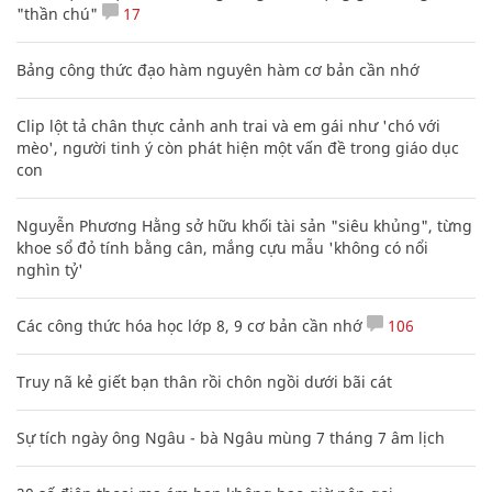
"thần chú"
17
Bảng công thức đạo hàm nguyên hàm cơ bản cần nhớ
Clip lột tả chân thực cảnh anh trai và em gái như 'chó với
mèo', người tinh ý còn phát hiện một vấn đề trong giáo dục
con
Nguyễn Phương Hằng sở hữu khối tài sản "siêu khủng", từng
khoe sổ đỏ tính bằng cân, mắng cựu mẫu 'không có nổi
nghìn tỷ'
Các công thức hóa học lớp 8, 9 cơ bản cần nhớ
106
Truy nã kẻ giết bạn thân rồi chôn ngồi dưới bãi cát
Sự tích ngày ông Ngâu - bà Ngâu mùng 7 tháng 7 âm lịch