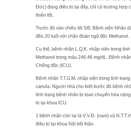
Đức) đang điều trị tại đây, chỉ có trường hợp 
thiện tốt.
Trước đó vào chiều tối 5/8, Bệnh viện Nhân d
đều 20 tuổi với chẩn đoán ngộ độc Methanol.
Cụ thể, bệnh nhân L.Q.K. nhập viện trong tình
Methanol trong máu 246.46 mg/dL. Bệnh nhân đ
Chống độc (ICU).
Bệnh nhân T.T.G.M. nhập viện trong tình trạng 
canula. Người nhà cho biết trước đó bệnh nhâ
tình trạng bệnh nhân bị toan chuyển hóa nặng,
trị tại khoa ICU.
2 bệnh nhân còn lại là V.V.Đ. (nam) và N.T.T.V 
điều trị tại khoa Nội tiết thận.