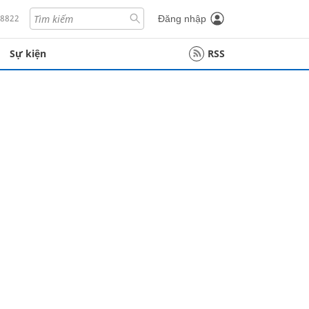
18822
Đăng nhập
Sự kiện
RSS