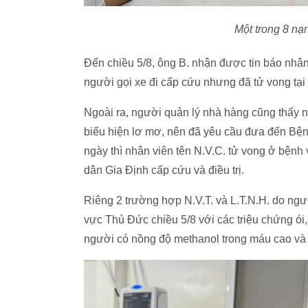
Một trong 8 nạ
Đến chiều 5/8, ông B. nhận được tin báo nhân 
người gọi xe đi cấp cứu nhưng đã tử vong tại 
Ngoài ra, người quản lý nhà hàng cũng thấy 
biểu hiện lơ mơ, nên đã yêu cầu đưa đến Bệ
ngày thì nhân viên tên N.V.C. tử vong ở bện
dân Gia Định cấp cứu và điều trị.
Riêng 2 trường hợp N.V.T. và L.T.N.H. do ng
vực Thủ Đức chiều 5/8 với các triệu chứng ói,
người có nồng độ methanol trong máu cao và h