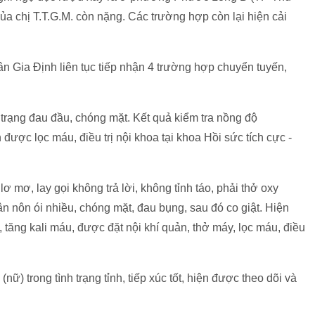
của chị T.T.G.M. còn nặng. Các trường hợp còn lại hiện cải
ân Gia Định liên tục tiếp nhận 4 trường hợp chuyển tuyến,
 trạng đau đầu, chóng mặt. Kết quả kiểm tra nồng độ
ược lọc máu, điều trị nội khoa tại khoa Hồi sức tích cực -
lơ mơ, lay gọi không trả lời, không tỉnh táo, phải thở oxy
n nôn ói nhiều, chóng mặt, đau bụng, sau đó co giật. Hiện
 tăng kali máu, được đặt nội khí quản, thở máy, lọc máu, điều
(nữ) trong tình trạng tỉnh, tiếp xúc tốt, hiện được theo dõi và