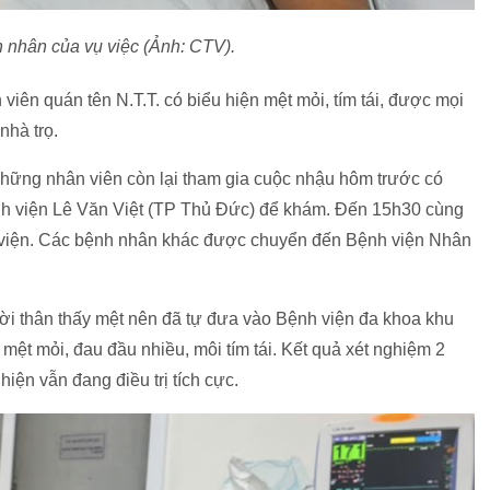
n nhân của vụ việc (Ảnh: CTV).
viên quán tên N.T.T. có biểu hiện mệt mỏi, tím tái, được mọi
nhà trọ.
những nhân viên còn lại tham gia cuộc nhậu hôm trước có
nh viện Lê Văn Việt (TP Thủ Đức) để khám. Đến 15h30 cùng
h viện. Các bệnh nhân khác được chuyển đến Bệnh viện Nhân
ười thân thấy mệt nên đã tự đưa vào Bệnh viện đa khoa khu
 mệt mỏi, đau đầu nhiều, môi tím tái. Kết quả xét nghiệm 2
iện vẫn đang điều trị tích cực.