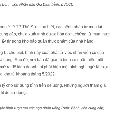
ại Bệnh viện Nhân dân Gia Định (Ảnh: BVCC).
ng Y tế TP Thủ Đức cho biết, các bệnh nhân tự mua tại
cung cấp, chưa xuất trình được hóa đơn, chứng từ mua thực
 lấy từ trong kho bảo quản thực phẩm của nhà hàng.
B. cho biết, bình này xuất phát từ việc nhân viên cũ của
hà hàng. Sau đó, nơi bán đã giao 5 bình có nhãn hiệu một
mở ra để kinh doanh thì phát hiện một bình nghi ngờ là rượu,
g kho từ khoảng tháng 5/2022.
n lý cho sử dụng bình trên để uống. Những người tham gia
lít để sử dụng.
gốc bình rượu mà các nạn nhân uống (Ảnh: Bệnh viện cung cấp).