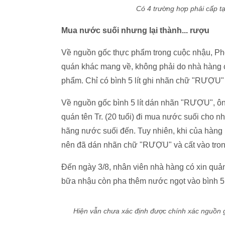
Có 4 trường hợp phải cấp t
Mua nước suối nhưng lại thành... rượu
Về nguồn gốc thực phẩm trong cuộc nhậu, Phò
quán khác mang về, không phải do nhà hàng 
phẩm. Chỉ có bình 5 lít ghi nhãn chữ "RƯỢU"
Về nguồn gốc bình 5 lít dán nhãn "RƯỢU", ông 
quán tên Tr. (20 tuổi) đi mua nước suối cho n
hãng nước suối đến. Tuy nhiên, khi của hàng 
nên đã dán nhãn chữ "RƯỢU" và cất vào tron
Đến ngày 3/8, nhân viên nhà hàng có xin quả
bữa nhậu còn pha thêm nước ngọt vào bình 5 
Hiện vẫn chưa xác định được chính xác nguồn 