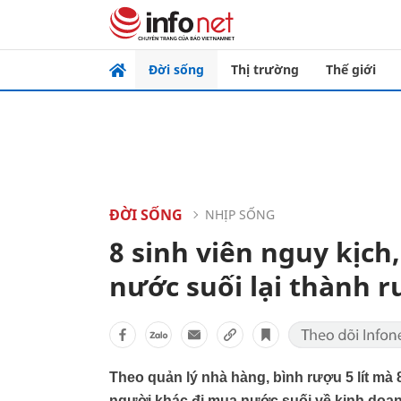
Đời sống
Thị trường
Thế giới
ĐỜI SỐNG
NHỊP SỐNG
8 sinh viên nguy kịch
nước suối lại thành 
Theo quản lý nhà hàng, bình rượu 5 lít mà
người khác đi mua nước suối về kinh doanh