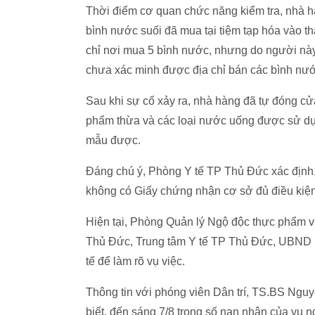
Thời điểm cơ quan chức năng kiểm tra, nhà h
bình nước suối đã mua tại tiệm tạp hóa vào thá
chỉ nơi mua 5 bình nước, nhưng do người này
chưa xác minh được địa chỉ bán các bình nướ
Sau khi sự cố xảy ra, nhà hàng đã tự đóng c
phẩm thừa và các loại nước uống được sử dụ
mẫu được.
Đáng chú ý, Phòng Y tế TP Thủ Đức xác định,
không có Giấy chứng nhận cơ sở đủ điều kiện
Hiện tại, Phòng Quản lý Ngộ độc thực phẩm
Thủ Đức, Trung tâm Y tế TP Thủ Đức, UBND p
tế để làm rõ vụ việc.
Thông tin với phóng viên Dân trí, TS.BS Ng
biết, đến sáng 7/8 trong số nạn nhân của vụ