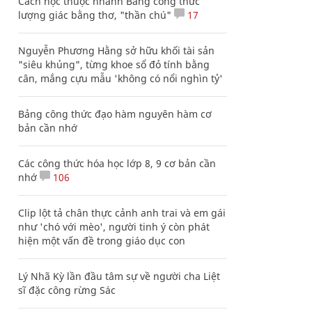
Cách học thuộc nhanh Bảng công thức
lượng giác bằng thơ, "thần chú"
17
Nguyễn Phương Hằng sở hữu khối tài sản
"siêu khủng", từng khoe sổ đỏ tính bằng
cân, mắng cựu mẫu 'không có nổi nghìn tỷ'
Bảng công thức đạo hàm nguyên hàm cơ
bản cần nhớ
Các công thức hóa học lớp 8, 9 cơ bản cần
nhớ
106
Clip lột tả chân thực cảnh anh trai và em gái
như 'chó với mèo', người tinh ý còn phát
hiện một vấn đề trong giáo dục con
Lý Nhã Kỳ lần đầu tâm sự về người cha Liệt
sĩ đặc công rừng Sác