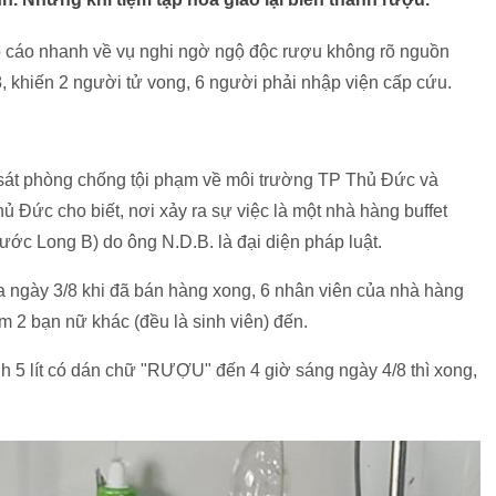
cáo nhanh về vụ nghi ngờ ngộ độc rượu không rõ nguồn
 khiến 2 người tử vong, 6 người phải nhập viện cấp cứu.
 sát phòng chống tội phạm về môi trường TP Thủ Đức và
 Đức cho biết, nơi xảy ra sự việc là một nhà hàng buffet
 Long B) do ông N.D.B. là đại diện pháp luật.
a ngày 3/8 khi đã bán hàng xong, 6 nhân viên của nhà hàng
m 2 bạn nữ khác (đều là sinh viên) đến.
h 5 lít có dán chữ "RƯỢU" đến 4 giờ sáng ngày 4/8 thì xong,