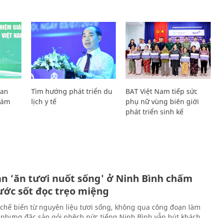
Lan
Tìm hướng phát triển du
BAT Việt Nam tiếp sức
Giám
lịch y tế
phụ nữ vùng biên giới
phát triển sinh kế
ản ‘ăn tươi nuốt sống' ở Ninh Bình chấm
nước sốt đọc trẹo miệng
chế biến từ nguyên liệu tươi sống, không qua công đoạn làm
 nhưng đặc sản gỏi nhệch nức tiếng Ninh Bình vẫn hút khách