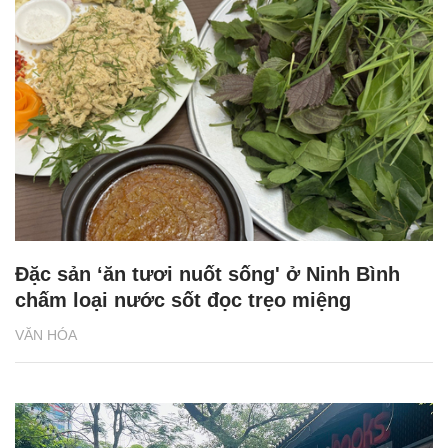
Đặc sản ‘ăn tươi nuốt sống' ở Ninh Bình
chấm loại nước sốt đọc trẹo miệng
VĂN HÓA