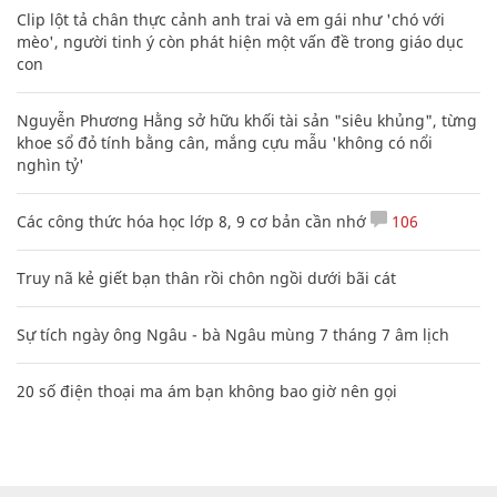
Clip lột tả chân thực cảnh anh trai và em gái như 'chó với
mèo', người tinh ý còn phát hiện một vấn đề trong giáo dục
con
Nguyễn Phương Hằng sở hữu khối tài sản "siêu khủng", từng
khoe sổ đỏ tính bằng cân, mắng cựu mẫu 'không có nổi
nghìn tỷ'
Các công thức hóa học lớp 8, 9 cơ bản cần nhớ
106
Truy nã kẻ giết bạn thân rồi chôn ngồi dưới bãi cát
Sự tích ngày ông Ngâu - bà Ngâu mùng 7 tháng 7 âm lịch
20 số điện thoại ma ám bạn không bao giờ nên gọi