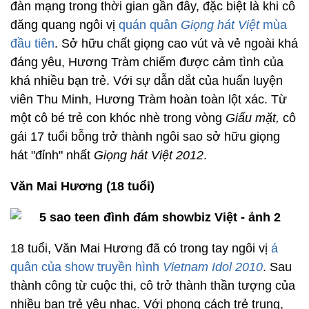
đàn mạng trong thời gian gần đây, đặc biệt là khi cô
đăng quang ngôi vị
quán quân
Giọng hát Việt
mùa
đầu tiên
. Sở hữu chất giọng cao vút và vẻ ngoài khá
đáng yêu, Hương Tràm chiếm được cảm tình của
khá nhiều bạn trẻ. Với sự dẫn dắt của huấn luyện
viên Thu Minh, Hương Tràm hoàn toàn lột xác. Từ
một cô bé trẻ con khóc nhè trong vòng
Giấu mặt,
cô
gái 17 tuổi bỗng trở thành ngôi sao sở hữu giọng
hát "đỉnh" nhất
Giọng hát Việt 2012
.
Văn Mai Hương (18 tuổi)
18 tuổi, Văn Mai Hương đã có trong tay ngôi vị
á
quân của show truyền hình
Vietnam Idol
2010
. Sau
thành công từ cuộc thi, cô trở thành thần tượng của
nhiều bạn trẻ yêu nhạc. Với phong cách trẻ trung,