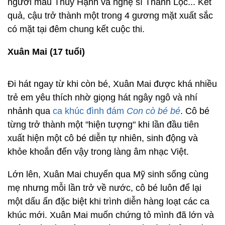
người mẫu Thúy Hạnh và nghệ sĩ Thành Lộc... Kết
quả, cậu trở thành một trong 4 gương mặt xuất sắc
có mặt tại đêm chung kết cuộc thi.
Xuân Mai (17 tuổi)
Đi hát ngay từ khi còn bé, Xuân Mai được khá nhiều
trẻ em yêu thích nhờ giọng hát ngây ngô và nhí
nhảnh qua
ca khúc đình đám
Con cò bé bé
. Cô bé
từng trở thành một "hiện tượng" khi lần đầu tiên
xuất hiện một cô bé diễn tự nhiên, sinh động và
khỏe khoắn đến vậy trong làng âm nhạc Việt.
Lớn lên, Xuân Mai chuyển qua Mỹ sinh sống cùng
mẹ nhưng mỗi lần trở về nước, cô bé luôn để lại
một dấu ấn đặc biệt khi trình diễn hàng loạt các ca
khúc mới. Xuân Mai muốn chứng tỏ mình đã lớn và