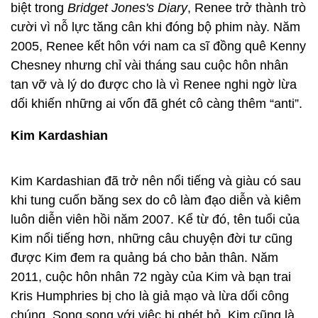
biệt trong
Bridget Jones's Diary
, Renee trở thành trò
cười vì nỗ lực tăng cân khi đóng bộ phim này. Năm
2005, Renee kết hôn với nam ca sĩ đồng quê Kenny
Chesney nhưng chỉ vài tháng sau cuộc hôn nhân
tan vỡ và lý do được cho là vì Renee nghi ngờ lừa
dối khiến những ai vốn đã ghét cô càng thêm “anti”.
Kim Kardashian
Kim Kardashian đã trở nên nổi tiếng và giàu có sau
khi tung cuốn băng sex do cô làm đạo diễn và kiêm
luôn diễn viên hồi năm 2007. Kể từ đó, tên tuổi của
Kim nổi tiếng hơn, những câu chuyện đời tư cũng
được Kim đem ra quảng bá cho bản thân. Năm
2011, cuộc hôn nhân 72 ngày của Kim và bạn trai
Kris Humphries bị cho là giả mạo và lừa dối công
chúng. Song song với việc bị ghét bỏ, Kim cũng là