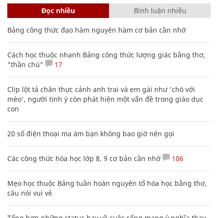
Đọc nhiều
Bình luận nhiều
Bảng công thức đạo hàm nguyên hàm cơ bản cần nhớ
Cách học thuộc nhanh Bảng công thức lượng giác bằng thơ,
"thần chú"
17
Clip lột tả chân thực cảnh anh trai và em gái như 'chó với
mèo', người tinh ý còn phát hiện một vấn đề trong giáo dục
con
20 số điện thoại ma ám bạn không bao giờ nên gọi
Các công thức hóa học lớp 8, 9 cơ bản cần nhớ
106
Mẹo học thuộc Bảng tuần hoàn nguyên tố hóa học bằng thơ,
câu nói vui vẻ
Tổng hợp những status hay về cuộc sống mang ý nghĩa thay