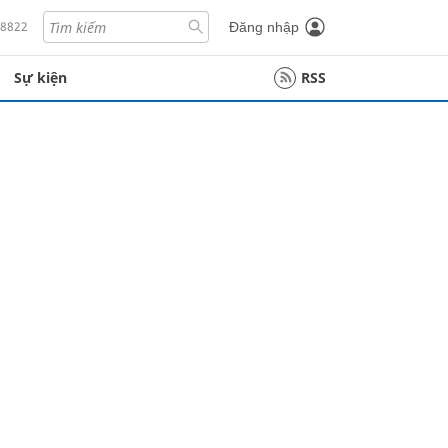
18822
Đăng nhập
Sự kiện
RSS