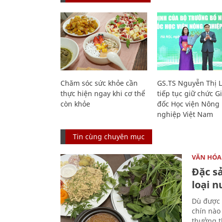
Chăm sóc sức khỏe cần
GS.TS Nguyễn Thị 
thực hiện ngay khi cơ thể
tiếp tục giữ chức 
còn khỏe
đốc Học viện Nông
nghiệp Việt Nam
Tin cùng chuyên mục
VĂN HÓA
Đặc s
loại 
Dù được 
chín nào
thưởng th