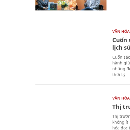
VĂN HÓA
Cuốn s
lịch s
Cuốn sác
hành giú
những đó
thời Lý.
VĂN HÓA
Thị t
Thị trườ
không ít
hóa đọc 