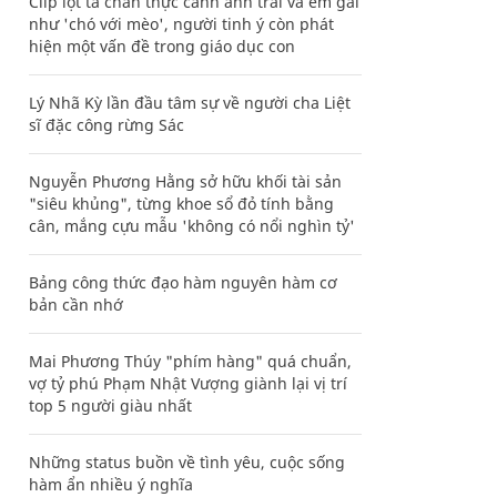
Clip lột tả chân thực cảnh anh trai và em gái
như 'chó với mèo', người tinh ý còn phát
hiện một vấn đề trong giáo dục con
Lý Nhã Kỳ lần đầu tâm sự về người cha Liệt
sĩ đặc công rừng Sác
Nguyễn Phương Hằng sở hữu khối tài sản
"siêu khủng", từng khoe sổ đỏ tính bằng
cân, mắng cựu mẫu 'không có nổi nghìn tỷ'
Bảng công thức đạo hàm nguyên hàm cơ
bản cần nhớ
Mai Phương Thúy "phím hàng" quá chuẩn,
vợ tỷ phú Phạm Nhật Vượng giành lại vị trí
top 5 người giàu nhất
Những status buồn về tình yêu, cuộc sống
hàm ẩn nhiều ý nghĩa