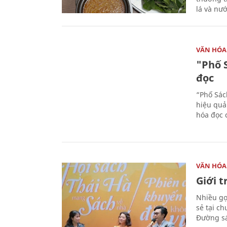
lá và nư
VĂN HÓA
"Phố 
đọc
“Phố Sác
hiệu quả
hóa đọc 
VĂN HÓA
Giới 
Nhiều gợi
sẻ tại c
Đường sá