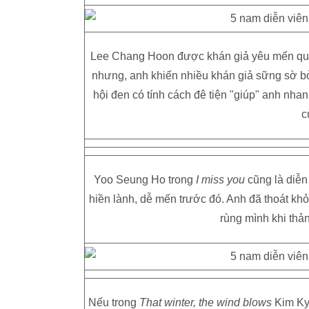
Lee Chang Hoon được khán giả yêu mến qua 
nhưng, anh khiến nhiều khán giả sững sờ bở
hội đen có tính cách đê tiện "giúp" anh nha
c
Yoo Seung Ho trong
I miss you
cũng là diễn
hiền lành, dễ mến trước đó. Anh đã thoát khỏ
rùng mình khi thả
Nếu trong
That winter, the wind blows
Kim Kyu