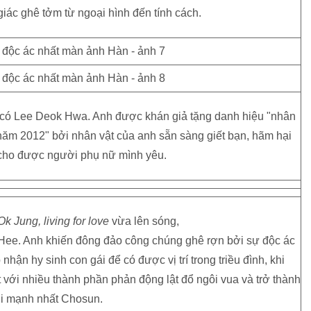
ác ghê tởm từ ngoại hình đến tính cách.
 có Lee Deok Hwa. Anh được khán giả tặng danh hiệu "nhân
 năm 2012" bởi nhân vật của anh sẵn sàng giết bạn, hãm hại
cho được người phụ nữ mình yêu.
k Jung, living for love
vừa lên sóng,
 Hee. Anh khiến đông đảo công chúng ghê rợn bởi sự độc ác
hận hy sinh con gái để có được vị trí trong triều đình, khi
 với nhiều thành phần phản động lật đổ ngôi vua và trở thành
i mạnh nhất Chosun.