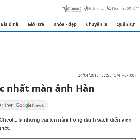
Hotline: 09161
Gia đình
Giới trẻ
Khỏe - đẹp
Chuyện lạ
Quân sự
24/04/2013 07:55 (GMT+07:00)
ác nhất màn ảnh Hàn
eol... là những cái tên nằm trong danh sách diễn viên
ghét.