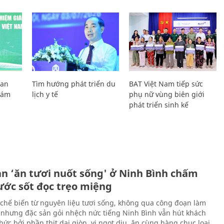
Lan
Tìm hướng phát triển du
BAT Việt Nam tiếp sức
Giám
lịch y tế
phụ nữ vùng biên giới
phát triển sinh kế
ản ‘ăn tươi nuốt sống' ở Ninh Bình chấm
nước sốt đọc trẹo miệng
chế biến từ nguyên liệu tươi sống, không qua công đoạn làm
 nhưng đặc sản gỏi nhệch nức tiếng Ninh Bình vẫn hút khách
ức bởi phần thịt dai giòn, vị ngọt dịu, ăn cùng hàng chục loại