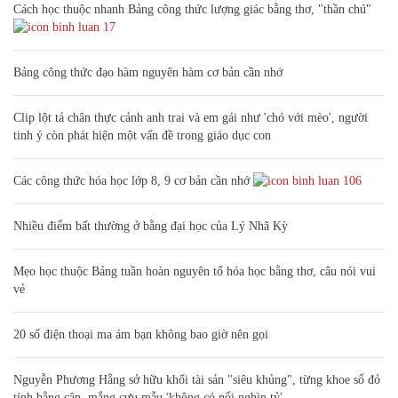
Cách học thuộc nhanh Bảng công thức lượng giác bằng thơ, "thần chú"
17
Bảng công thức đạo hàm nguyên hàm cơ bản cần nhớ
Clip lột tả chân thực cảnh anh trai và em gái như 'chó với mèo', người
tinh ý còn phát hiện một vấn đề trong giáo dục con
Các công thức hóa học lớp 8, 9 cơ bản cần nhớ
106
Nhiều điểm bất thường ở bằng đại học của Lý Nhã Kỳ
Mẹo học thuộc Bảng tuần hoàn nguyên tố hóa học bằng thơ, câu nói vui
vẻ
20 số điện thoại ma ám bạn không bao giờ nên gọi
Nguyễn Phương Hằng sở hữu khối tài sản "siêu khủng", từng khoe sổ đỏ
tính bằng cân, mắng cựu mẫu 'không có nổi nghìn tỷ'