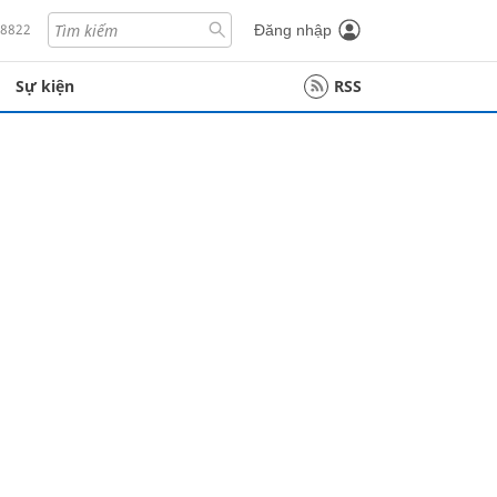
18822
Đăng nhập
Sự kiện
RSS