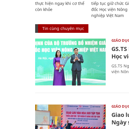
thực hiện ngay khi cơ thể
tiếp tục giữ chức 
còn khỏe
đốc Học viện Nông
nghiệp Việt Nam
Tin cùng chuyên mục
GIÁO DỤ
GS.TS
Học v
GS.TS Ng
viện Nôn
GIÁO DỤ
Giao 
Ngày 