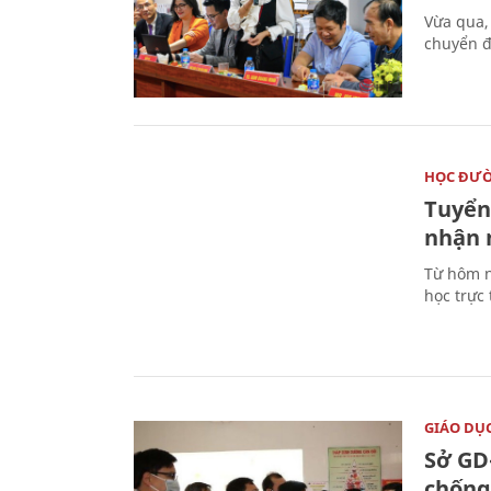
Vừa qua,
chuyển đ
HỌC ĐƯ
Tuyển 
nhận 
Từ hôm n
học trực
GIÁO DỤ
Sở GD
chống