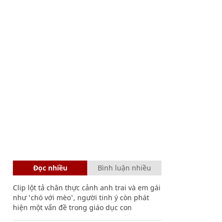
Đọc nhiều
Bình luận nhiều
Clip lột tả chân thực cảnh anh trai và em gái
như 'chó với mèo', người tinh ý còn phát
hiện một vấn đề trong giáo dục con