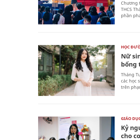
Chương t
THCS Thá
phần phá
HỌC ĐƯ
Nữ si
bổng 
Tháng Tư
các học 
trên phạ
GIÁO DỤ
Kỷ ng
cho c