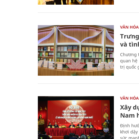
VĂN HÓA
Trưng
và tìn
Chương t
quan hệ 
trị quốc 
VĂN HÓA
Xây d
Nam 
Định hướ
khơi dậy
sức mạnh