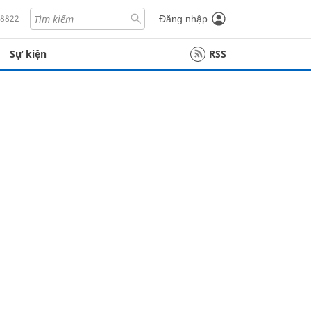
18822
Đăng nhập
Sự kiện
RSS