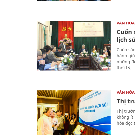
VĂN HÓA
Cuốn s
lịch s
Cuốn sác
hành giú
những đó
thời Lý.
VĂN HÓA
Thị t
Thị trườ
không ít
hóa đọc 