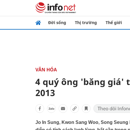
Đời sống
Thị trường
Thế giới
VĂN HÓA
4 quý ông 'băng giá'
2013
Jo In Sung, Kwon Sang Woo, Song Seung Hu
diễn có tính cách lạnh lùng, bất cần trong