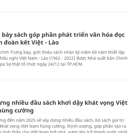
 bày sách góp phần phát triển văn hóa đọc
h đoàn kết Việt - Lào
rình Trưng bày, giới thiệu sách nhân kỷ niệm 60 năm thiết lập
hữu nghị Việt Nam - Lào (1962 - 2022) được Nhà xuất bản Chính
gia Sự thật tổ chức ngày 24/12 tại TP.HCM.
ựng nhiều đầu sách khơi dậy khát vọng Việt
hùng cường
ng đến năm 2025 sẽ xây dựng nhiều đầu sách, bộ sách giá trị
 khát vọng Việt Nam hùng cường, thịnh vượng, góp phần tạo ra
 tinh thần cho Việt Nam bứt phá, vươn lên trở thành nước phát