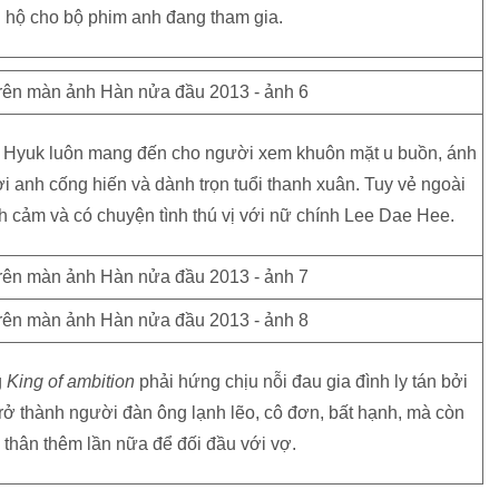
g hộ cho bộ phim anh đang tham gia.
g Hyuk luôn mang đến cho người xem khuôn mặt u buồn, ánh
ơi anh cống hiến và dành trọn tuổi thanh xuân. Tuy vẻ ngoài
nh cảm và có chuyện tình thú vị với nữ chính Lee Dae Hee.
g
King of ambition
phải hứng chịu nỗi đau gia đình ly tán bởi
rở thành người đàn ông lạnh lẽo, cô đơn, bất hạnh, mà còn
thân thêm lần nữa để đối đầu với vợ.