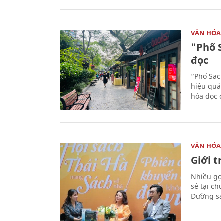
VĂN HÓA
"Phố 
đọc
“Phố Sác
hiệu quả
hóa đọc 
VĂN HÓA
Giới 
Nhiều gợi
sẻ tại c
Đường sá