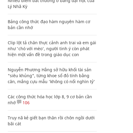
Nhiều điểm bất thường ở bằng đại học của
Lý Nhã Kỳ
Bảng công thức đạo hàm nguyên hàm cơ
bản cần nhớ
Clip lột tả chân thực cảnh anh trai và em gái
như 'chó với mèo', người tinh ý còn phát
hiện một vấn đề trong giáo dục con
Nguyễn Phương Hằng sở hữu khối tài sản
"siêu khủng", từng khoe sổ đỏ tính bằng
cân, mắng cựu mẫu 'không có nổi nghìn tỷ'
Các công thức hóa học lớp 8, 9 cơ bản cần
nhớ
106
Truy nã kẻ giết bạn thân rồi chôn ngồi dưới
bãi cát