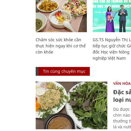
Chăm sóc sức khỏe cần
GS.TS Nguyễn Thị 
thực hiện ngay khi cơ thể
tiếp tục giữ chức 
còn khỏe
đốc Học viện Nông
nghiệp Việt Nam
Tin cùng chuyên mục
VĂN HÓA
Đặc s
loại 
Dù được 
chín nào
thưởng th
lá và nư