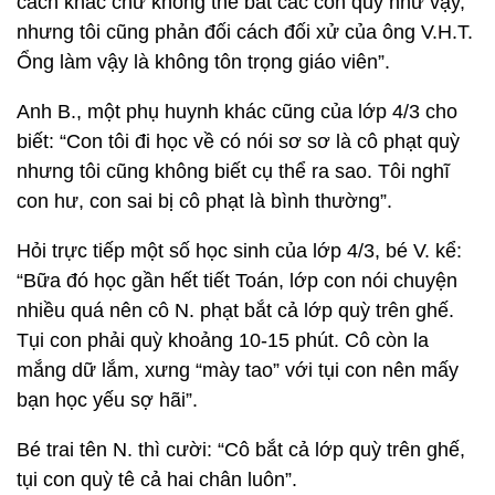
cách khác chứ không thể bắt các con quỳ như vậy,
nhưng tôi cũng phản đối cách đối xử của ông V.H.T.
Ổng làm vậy là không tôn trọng giáo viên”.
Anh B., một phụ huynh khác cũng của lớp 4/3 cho
biết: “Con tôi đi học về có nói sơ sơ là cô phạt quỳ
nhưng tôi cũng không biết cụ thể ra sao. Tôi nghĩ
con hư, con sai bị cô phạt là bình thường”.
Hỏi trực tiếp một số học sinh của lớp 4/3, bé V. kể:
“Bữa đó học gần hết tiết Toán, lớp con nói chuyện
nhiều quá nên cô N. phạt bắt cả lớp quỳ trên ghế.
Tụi con phải quỳ khoảng 10-15 phút. Cô còn la
mắng dữ lắm, xưng “mày tao” với tụi con nên mấy
bạn học yếu sợ hãi”.
Bé trai tên N. thì cười: “Cô bắt cả lớp quỳ trên ghế,
tụi con quỳ tê cả hai chân luôn”.