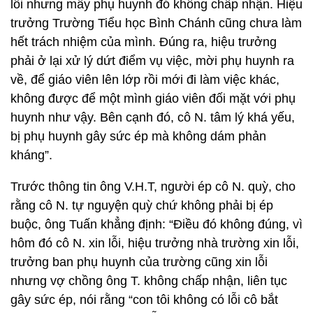
lỗi nhưng mấy phụ huynh đó không chấp nhận. Hiệu
trưởng Trường Tiểu học Bình Chánh cũng chưa làm
hết trách nhiệm của mình. Đúng ra, hiệu trưởng
phải ở lại xử lý dứt điểm vụ việc, mời phụ huynh ra
về, để giáo viên lên lớp rồi mới đi làm việc khác,
không được để một mình giáo viên đối mặt với phụ
huynh như vậy. Bên cạnh đó, cô N. tâm lý khá yếu,
bị phụ huynh gây sức ép mà không dám phản
kháng”.
Trước thông tin ông V.H.T, người ép cô N. quỳ, cho
rằng cô N. tự nguyện quỳ chứ không phải bị ép
buộc, ông Tuấn khẳng định: “Điều đó không đúng, vì
hôm đó cô N. xin lỗi, hiệu trưởng nhà trường xin lỗi,
trưởng ban phụ huynh của trường cũng xin lỗi
nhưng vợ chồng ông T. không chấp nhận, liên tục
gây sức ép, nói rằng “con tôi không có lỗi cô bắt