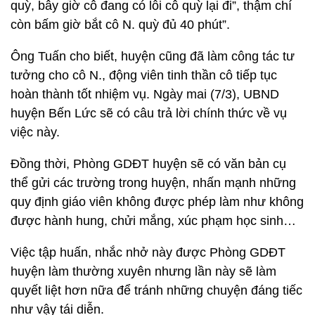
quỳ, bây giờ cô đang có lỗi cô quỳ lại đi”, thậm chí
còn bấm giờ bắt cô N. quỳ đủ 40 phút”.
Ông Tuấn cho biết, huyện cũng đã làm công tác tư
tưởng cho cô N., động viên tinh thần cô tiếp tục
hoàn thành tốt nhiệm vụ. Ngày mai (7/3), UBND
huyện Bến Lức sẽ có câu trả lời chính thức về vụ
việc này.
Đồng thời, Phòng GDĐT huyện sẽ có văn bản cụ
thể gửi các trường trong huyện, nhấn mạnh những
quy định giáo viên không được phép làm như không
được hành hung, chửi mắng, xúc phạm học sinh…
Việc tập huấn, nhắc nhở này được Phòng GDĐT
huyện làm thường xuyên nhưng lần này sẽ làm
quyết liệt hơn nữa để tránh những chuyện đáng tiếc
như vậy tái diễn.