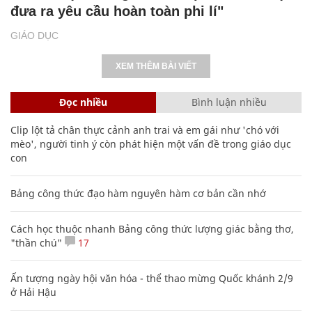
đưa ra yêu cầu hoàn toàn phi lí"
GIÁO DỤC
XEM THÊM BÀI VIẾT
Đọc nhiều
Bình luận nhiều
Clip lột tả chân thực cảnh anh trai và em gái như 'chó với
mèo', người tinh ý còn phát hiện một vấn đề trong giáo dục
con
Bảng công thức đạo hàm nguyên hàm cơ bản cần nhớ
Cách học thuộc nhanh Bảng công thức lượng giác bằng thơ,
"thần chú"
17
Ấn tượng ngày hội văn hóa - thể thao mừng Quốc khánh 2/9
ở Hải Hậu