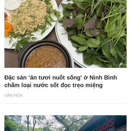
Đặc sản ‘ăn tươi nuốt sống' ở Ninh Bình
chấm loại nước sốt đọc trẹo miệng
VĂN HÓA