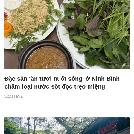
Đặc sản ‘ăn tươi nuốt sống' ở Ninh Bình
chấm loại nước sốt đọc trẹo miệng
VĂN HÓA