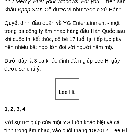
như
Mercy
,
Bust your windows
,
For you
… trên sân
khấu
Kpop Star
. Cô được ví như "Adele xứ Hàn".
Quyết định đầu quân về YG Entertainment - một
trong ba công ty âm nhạc hàng đầu Hàn Quốc sau
khi cuộc thi kết thúc, cô bé 17 tuổi lại tiếp tục gây
nên nhiều bất ngờ lớn đối với người hâm mộ.
Dưới đây là 3 ca khúc đình đám giúp Lee Hi gây
được sự chú ý:
Lee Hi.
1, 2, 3, 4
Với sự trợ giúp của một YG luôn khác biệt và cá
tính trong âm nhạc, vào cuối tháng 10/2012, Lee Hi