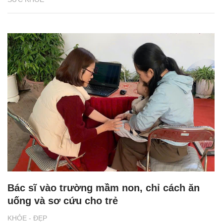
Bác sĩ vào trường mầm non, chỉ cách ăn
uống và sơ cứu cho trẻ
KHỎE - ĐẸP