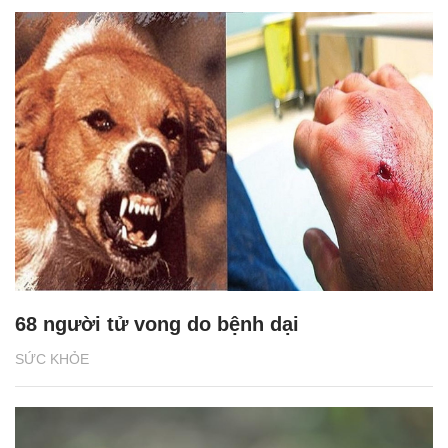
68 người tử vong do bệnh dại
SỨC KHỎE