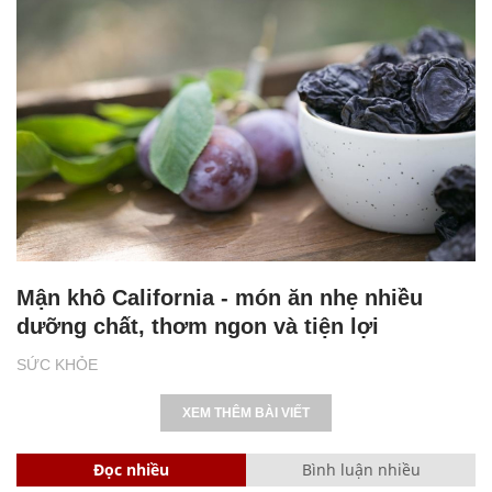
Mận khô California - món ăn nhẹ nhiều
dưỡng chất, thơm ngon và tiện lợi
SỨC KHỎE
XEM THÊM BÀI VIẾT
Đọc nhiều
Bình luận nhiều