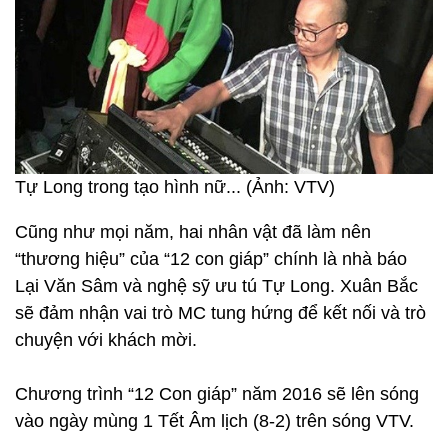
Tự Long trong tạo hình nữ... (Ảnh: VTV)
Cũng như mọi năm, hai nhân vật đã làm nên
“thương hiệu” của “12 con giáp” chính là nhà báo
Lại Văn Sâm và nghệ sỹ ưu tú Tự Long. Xuân Bắc
sẽ đảm nhận vai trò MC tung hứng để kết nối và trò
chuyện với khách mời.
Chương trình “12 Con giáp” năm 2016 sẽ lên sóng
vào ngày mùng 1 Tết Âm lịch (8-2) trên sóng VTV.