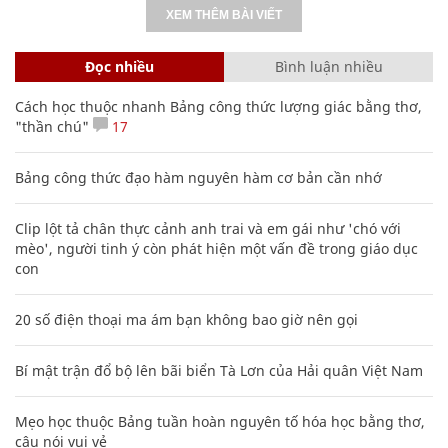
XEM THÊM BÀI VIẾT
Đọc nhiều
Bình luận nhiều
Cách học thuộc nhanh Bảng công thức lượng giác bằng thơ,
"thần chú"
17
Bảng công thức đạo hàm nguyên hàm cơ bản cần nhớ
Clip lột tả chân thực cảnh anh trai và em gái như 'chó với
mèo', người tinh ý còn phát hiện một vấn đề trong giáo dục
con
20 số điện thoại ma ám bạn không bao giờ nên gọi
Bí mật trận đổ bộ lên bãi biển Tà Lơn của Hải quân Việt Nam
Mẹo học thuộc Bảng tuần hoàn nguyên tố hóa học bằng thơ,
câu nói vui vẻ