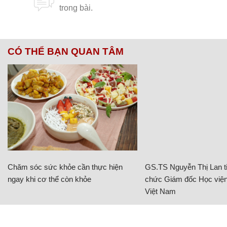
CÓ THỂ BẠN QUAN TÂM
Chăm sóc sức khỏe cần thực hiện
GS.TS Nguyễn Thị Lan ti
ngay khi cơ thể còn khỏe
chức Giám đốc Học viện
Việt Nam