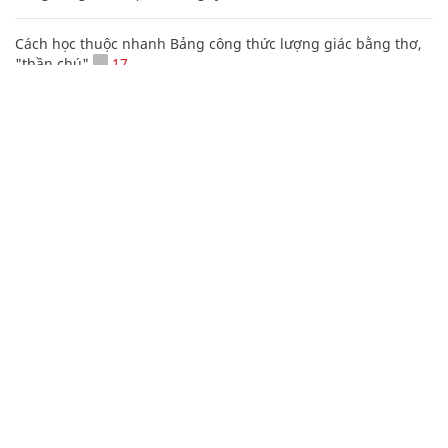
Cách học thuộc nhanh Bảng công thức lượng giác bằng thơ,
"thần chú"
17
Clip lột tả chân thực cảnh anh trai và em gái như 'chó với
mèo', người tinh ý còn phát hiện một vấn đề trong giáo dục
con
20 số điện thoại ma ám bạn không bao giờ nên gọi
Các công thức hóa học lớp 8, 9 cơ bản cần nhớ
106
Mẹo học thuộc Bảng tuần hoàn nguyên tố hóa học bằng thơ,
câu nói vui vẻ
Tổng hợp những status hay về cuộc sống mang ý nghĩa thay
đổi cuộc đời