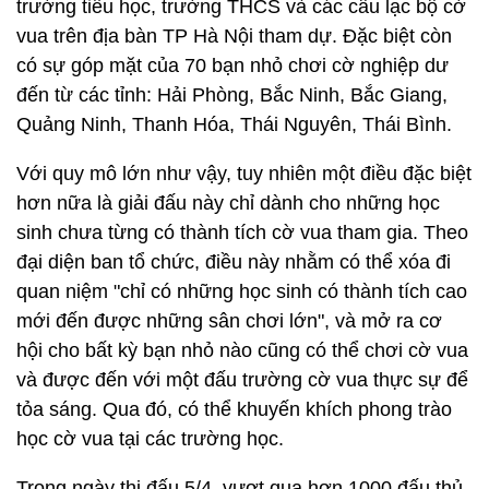
trường tiểu học, trường THCS và các câu lạc bộ cờ
vua trên địa bàn TP Hà Nội tham dự. Đặc biệt còn
có sự góp mặt của 70 bạn nhỏ chơi cờ nghiệp dư
đến từ các tỉnh: Hải Phòng, Bắc Ninh, Bắc Giang,
Quảng Ninh, Thanh Hóa, Thái Nguyên, Thái Bình.
Với quy mô lớn như vậy, tuy nhiên một điều đặc biệt
hơn nữa là giải đấu này chỉ dành cho những học
sinh chưa từng có thành tích cờ vua tham gia. Theo
đại diện ban tổ chức, điều này nhằm có thể xóa đi
quan niệm "chỉ có những học sinh có thành tích cao
mới đến được những sân chơi lớn", và mở ra cơ
hội cho bất kỳ bạn nhỏ nào cũng có thể chơi cờ vua
và được đến với một đấu trường cờ vua thực sự để
tỏa sáng. Qua đó, có thể khuyến khích phong trào
học cờ vua tại các trường học.
Trong ngày thi đấu 5/4, vượt qua hơn 1000 đấu thủ,