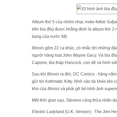
Album thứ 5 của nhóm nhạc indie-folkie Sufj
trên bìa đĩa) được khẳng định là album thứ 2
bang của nước Mỹ.
Illinois
gồm 22 ca khúc, có nhắc tới những đặc
người hàng loạt John Wayne Gacy. Và bìa đĩa 
Capone, tòa tháp Hancock, con dê và hình si
Sau khi
Illinois
ra đời, DC Comics - hãng nắm 
gửi tới Asthmatic Kitty. Nhờ vào tài khéo léo 
kho của
Illinois
và phải gỡ bỏ hình ảnh superm
Một thời gian sau, Stevens cũng thừa nhận dự
Electric Ladyland
(U.K. Version) - The Jimi H