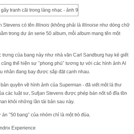
an Stevens có tên
Illinois
(không phải là
Illinoise
như dòng chữ
 nằm trong dự án serie 50 album, mỗi album mang tên một
 trưng của bang này như nhà văn Carl Sandburg hay kẻ giết
cũng thể hiện sự "phong phú" tương tự với các hình ảnh Al
êu nhân đang bay được sắp đặt cạnh nhau.
bản quyền về hình ảnh của Superman - đã viết một lá thư
của các luật sư, Sufjan Stevens được phép bán nốt số đĩa tồn
an khỏi những lần tái bản sau này.
 án "50 bang" của nhóm chỉ là một trò đùa.
endrix Experience