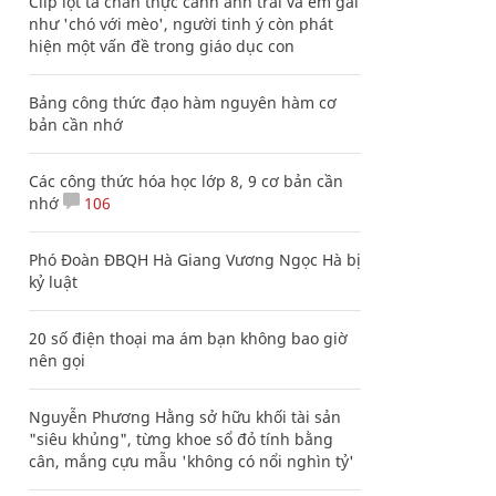
Clip lột tả chân thực cảnh anh trai và em gái
như 'chó với mèo', người tinh ý còn phát
hiện một vấn đề trong giáo dục con
Bảng công thức đạo hàm nguyên hàm cơ
bản cần nhớ
Các công thức hóa học lớp 8, 9 cơ bản cần
nhớ
106
Phó Đoàn ĐBQH Hà Giang Vương Ngọc Hà bị
kỷ luật
20 số điện thoại ma ám bạn không bao giờ
nên gọi
Nguyễn Phương Hằng sở hữu khối tài sản
"siêu khủng", từng khoe sổ đỏ tính bằng
cân, mắng cựu mẫu 'không có nổi nghìn tỷ'