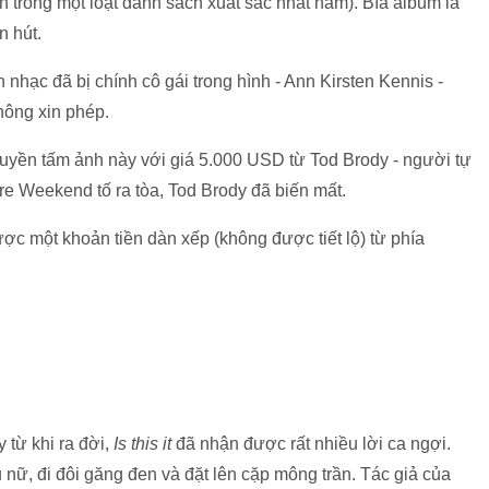
ện trong một loạt danh sách xuất sắc nhất năm). Bìa album là
n hút.
n nhạc đã bị chính cô gái trong hình - Ann Kirsten Kennis -
không xin phép.
yền tấm ảnh này với giá 5.000 USD từ Tod Brody - người tự
re Weekend tố ra tòa, Tod Brody đã biến mất.
ợc một khoản tiền dàn xếp (không được tiết lộ) từ phía
từ khi ra đời,
Is this it
đã nhận được rất nhiều lời ca ngợi.
 nữ, đi đôi găng đen và đặt lên cặp mông trần. Tác giả của