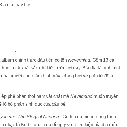
Bìa đĩa thay thế.
album chính thức đầu tiên có tên
Nevermind
. Gồm 13 ca
bum rock xuất sắc nhất từ trước tới nay. Bìa đĩa là hình một
n của người chụp tấm hình này - đang bơi về phía tờ đôla
điệp phê phán thói ham vật chất mà
Nevermind
muốn truyền
để lộ bộ phận sinh dục của cậu bé.
ou are: The Story of Nirvana
- Geffen đã muốn dùng hình
an nhạc là Kurt Cobain đã đồng ý với điều kiện bìa đĩa mới