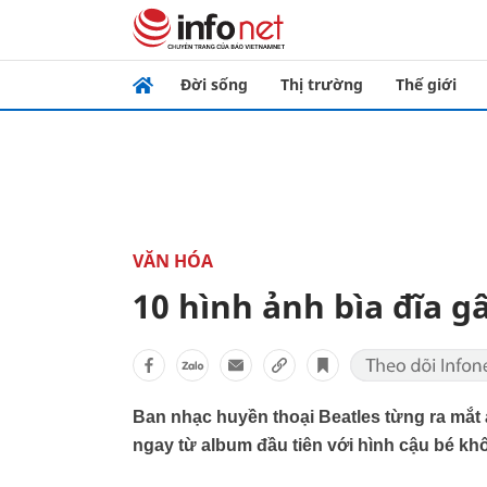
Đời sống
Thị trường
Thế giới
VĂN HÓA
10 hình ảnh bìa đĩa g
Ban nhạc huyền thoại Beatles từng ra mắt
ngay từ album đầu tiên với hình cậu bé khô