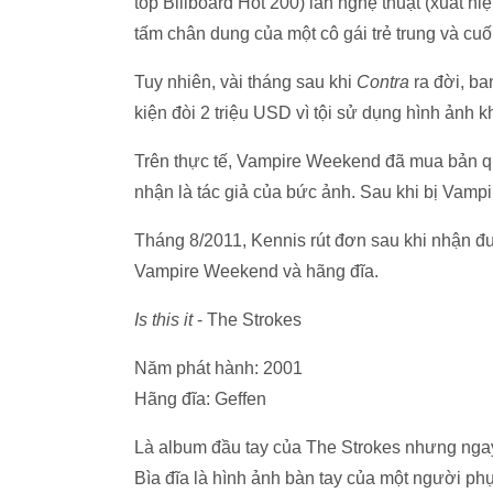
top Billboard Hot 200) lẫn nghệ thuật (xuất hi
tấm chân dung của một cô gái trẻ trung và cuố
Tuy nhiên, vài tháng sau khi
Contra
ra đời, ba
kiện đòi 2 triệu USD vì tội sử dụng hình ảnh 
Trên thực tế, Vampire Weekend đã mua bản qu
nhận là tác giả của bức ảnh. Sau khi bị Vampi
Tháng 8/2011, Kennis rút đơn sau khi nhận đư
Vampire Weekend và hãng đĩa.
Is this it
- The Strokes
Năm phát hành: 2001
Hãng đĩa: Geffen
Là album đầu tay của The Strokes nhưng ngay 
Bìa đĩa là hình ảnh bàn tay của một người phụ