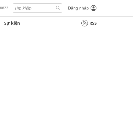
18822
Đăng nhập
Sự kiện
RSS