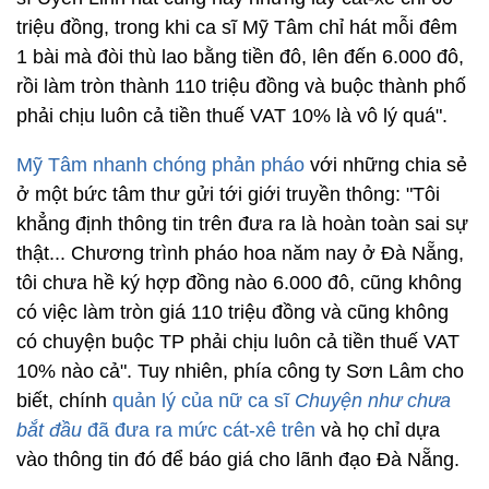
triệu đồng, trong khi ca sĩ Mỹ Tâm chỉ hát mỗi đêm
1 bài mà đòi thù lao bằng tiền đô, lên đến 6.000 đô,
rồi làm tròn thành 110 triệu đồng và buộc thành phố
phải chịu luôn cả tiền thuế VAT 10% là vô lý quá".
Mỹ Tâm nhanh chóng phản pháo
với những chia sẻ
ở một bức tâm thư gửi tới giới truyền thông: "Tôi
khẳng định thông tin trên đưa ra là hoàn toàn sai sự
thật... Chương trình pháo hoa năm nay ở Đà Nẵng,
tôi chưa hề ký hợp đồng nào 6.000 đô, cũng không
có việc làm tròn giá 110 triệu đồng và cũng không
có chuyện buộc TP phải chịu luôn cả tiền thuế VAT
10% nào cả". Tuy nhiên, phía công ty Sơn Lâm cho
biết, chính
quản lý của nữ ca sĩ
Chuyện như chưa
bắt đầu
đã đưa ra mức cát-xê trên
và họ chỉ dựa
vào thông tin đó để báo giá cho lãnh đạo Đà Nẵng.