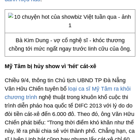
Bà Kim Dung - vợ cố nghệ sĩ - khóc thương
chồng tới mức ngất ngay trước linh cữu của ông.
Mỹ Tâm bị hủy show vì 'hét' cát-xê
Chiều 9/4, thông tin Chủ tịch UBND TP Đà Nẵng
Văn Hữu Chiến tuyên bố
loại ca sĩ Mỹ Tâm ra khỏi
chương trình
nghệ thuật trong khuôn khổ cuộc thi
trình diễn pháo hoa quốc tế DIFC 2013 với lý do do
đòi tiền cát-xê đến 6.000 đô. Theo đó, ông Văn Hữu
Chiến phát biểu: "Trong thời điểm khó khăn như thế
này, lẽ ra phải chia sẻ với thành phố. Chẳng hạn, ca
sĩ Uyên Linh hát cũng hay nhưng lấy cát-xê chỉ 60