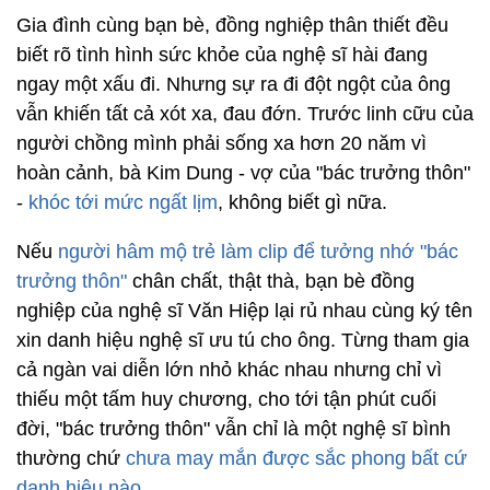
Gia đình cùng bạn bè, đồng nghiệp thân thiết đều
biết rõ tình hình sức khỏe của nghệ sĩ hài đang
ngay một xấu đi. Nhưng sự ra đi đột ngột của ông
vẫn khiến tất cả xót xa, đau đớn. Trước linh cữu của
người chồng mình phải sống xa hơn 20 năm vì
hoàn cảnh, bà Kim Dung - vợ của "bác trưởng thôn"
-
khóc tới mức ngất lịm
, không biết gì nữa.
Nếu
người hâm mộ trẻ làm clip để tưởng nhớ "bác
trưởng thôn"
chân chất, thật thà, bạn bè đồng
nghiệp của nghệ sĩ Văn Hiệp lại rủ nhau cùng ký tên
xin danh hiệu nghệ sĩ ưu tú cho ông. Từng tham gia
cả ngàn vai diễn lớn nhỏ khác nhau nhưng chỉ vì
thiếu một tấm huy chương, cho tới tận phút cuối
đời, "bác trưởng thôn" vẫn chỉ là một nghệ sĩ bình
thường chứ
chưa may mắn được sắc phong bất cứ
danh hiệu nào
.