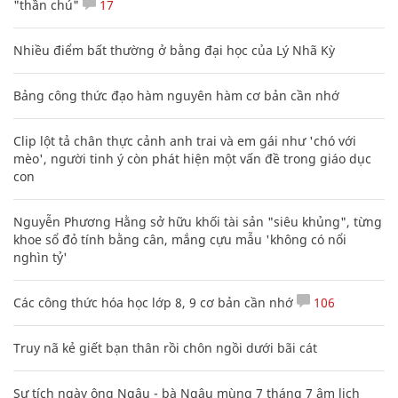
"thần chú"
17
Nhiều điểm bất thường ở bằng đại học của Lý Nhã Kỳ
Bảng công thức đạo hàm nguyên hàm cơ bản cần nhớ
Clip lột tả chân thực cảnh anh trai và em gái như 'chó với
mèo', người tinh ý còn phát hiện một vấn đề trong giáo dục
con
Nguyễn Phương Hằng sở hữu khối tài sản "siêu khủng", từng
khoe sổ đỏ tính bằng cân, mắng cựu mẫu 'không có nổi
nghìn tỷ'
Các công thức hóa học lớp 8, 9 cơ bản cần nhớ
106
Truy nã kẻ giết bạn thân rồi chôn ngồi dưới bãi cát
Sự tích ngày ông Ngâu - bà Ngâu mùng 7 tháng 7 âm lịch