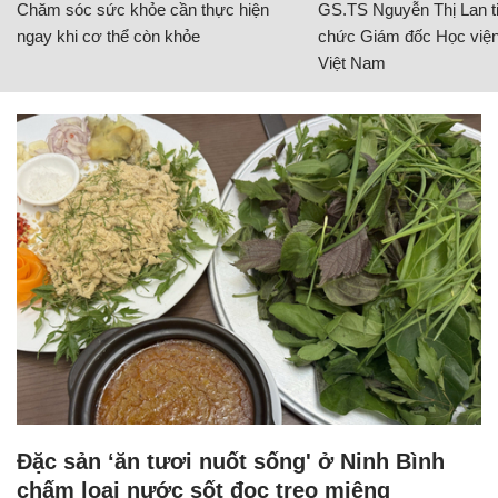
Chăm sóc sức khỏe cần thực hiện
GS.TS Nguyễn Thị Lan ti
ngay khi cơ thể còn khỏe
chức Giám đốc Học viện
Việt Nam
Đặc sản ‘ăn tươi nuốt sống' ở Ninh Bình
chấm loại nước sốt đọc trẹo miệng