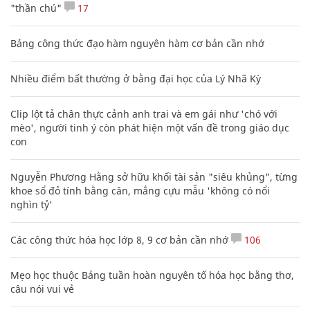
"thần chú"
17
Bảng công thức đạo hàm nguyên hàm cơ bản cần nhớ
Nhiều điểm bất thường ở bằng đại học của Lý Nhã Kỳ
Clip lột tả chân thực cảnh anh trai và em gái như 'chó với
mèo', người tinh ý còn phát hiện một vấn đề trong giáo dục
con
Nguyễn Phương Hằng sở hữu khối tài sản "siêu khủng", từng
khoe sổ đỏ tính bằng cân, mắng cựu mẫu 'không có nổi
nghìn tỷ'
Các công thức hóa học lớp 8, 9 cơ bản cần nhớ
106
Mẹo học thuộc Bảng tuần hoàn nguyên tố hóa học bằng thơ,
câu nói vui vẻ