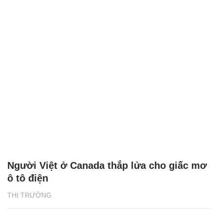
Người Việt ở Canada thắp lửa cho giấc mơ
ô tô điện
THỊ TRƯỜNG