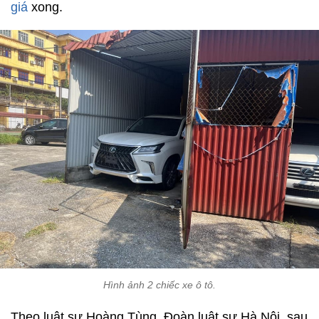
giá
xong.
Hình ảnh 2 chiếc xe ô tô.
Theo luật sư Hoàng Tùng, Đoàn luật sư Hà Nội, sau