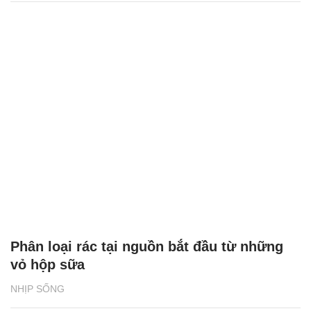
Phân loại rác tại nguồn bắt đầu từ những
vỏ hộp sữa
NHỊP SỐNG