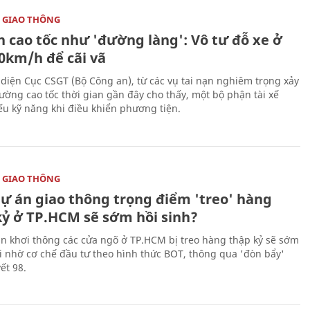
 GIAO THÔNG
n cao tốc như 'đường làng': Vô tư đỗ xe ở
20km/h để cãi vã
 diện Cục CSGT (Bộ Công an), từ các vụ tai nạn nghiêm trọng xảy
đường cao tốc thời gian gần đây cho thấy, một bộ phận tài xế
ếu kỹ năng khi điều khiển phương tiện.
 GIAO THÔNG
dự án giao thông trọng điểm 'treo' hàng
kỷ ở TP.HCM sẽ sớm hồi sinh?
án khơi thông các cửa ngõ ở TP.HCM bị treo hàng thập kỷ sẽ sớm
ai nhờ cơ chế đầu tư theo hình thức BOT, thông qua 'đòn bẩy'
ết 98.