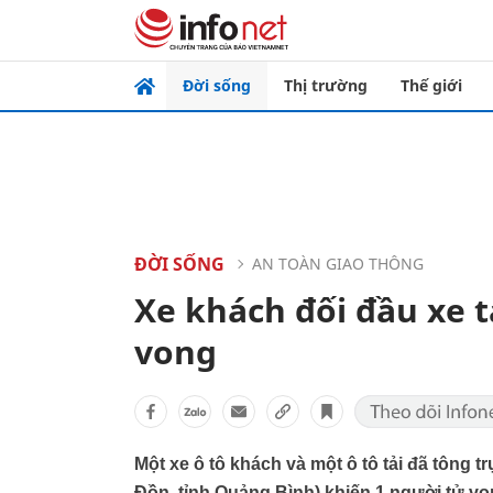
Đời sống
Thị trường
Thế giới
ĐỜI SỐNG
AN TOÀN GIAO THÔNG
Xe khách đối đầu xe t
vong
Một xe ô tô khách và một ô tô tải đã tông t
Đồn, tỉnh Quảng Bình) khiến 1 người tử v