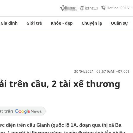
Hotline: 09161
Gia đình
Giới trẻ
Khỏe - đẹp
Chuyện lạ
Quân sự
20/04/2021 09:57 (GMT+07:00)
ải trên cầu, 2 tài xế thương
rực diện trên cầu Gianh (quốc lộ 1A, đoạn qua thị xã Ba
ong, 1 người bị thương nặng, tuyến đường ách tắc nhiều