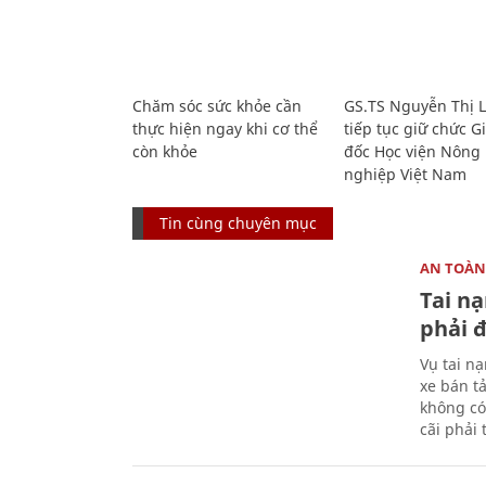
Chăm sóc sức khỏe cần
GS.TS Nguyễn Thị 
thực hiện ngay khi cơ thể
tiếp tục giữ chức 
còn khỏe
đốc Học viện Nông
nghiệp Việt Nam
Tin cùng chuyên mục
AN TOÀN
Tai n
phải 
Vụ tai n
xe bán t
không có
cãi phải t