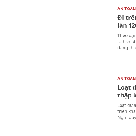
AN TOÀN
Đi trê
làn 1
Theo đại
ra trên 
đang thi
AN TOÀN
Loạt 
thập 
Loạt dự 
triển kh
Nghị quy