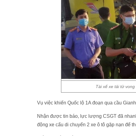
Tài xế xe tải tử von
Vụ việc khiến Quốc lộ 1A đoạn qua cầu Gianh 
Nhận được tin báo, lực lượng CSGT đã nhanh c
động xe cẩu di chuyển 2 xe ô tô gặp nạn để t