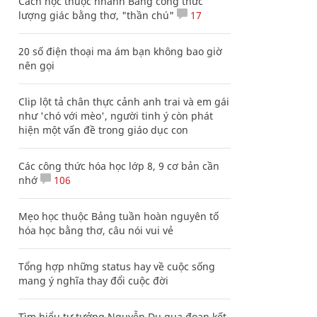
Cách học thuộc nhanh Bảng công thức
lượng giác bằng thơ, "thần chú"
17
20 số điện thoại ma ám bạn không bao giờ
nên gọi
Clip lột tả chân thực cảnh anh trai và em gái
như 'chó với mèo', người tinh ý còn phát
hiện một vấn đề trong giáo dục con
Các công thức hóa học lớp 8, 9 cơ bản cần
nhớ
106
Mẹo học thuộc Bảng tuần hoàn nguyên tố
hóa học bằng thơ, câu nói vui vẻ
Tổng hợp những status hay về cuộc sống
mang ý nghĩa thay đổi cuộc đời
Tìm hiểu tư tưởng Nguyễn Du qua đoạn kết