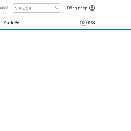
18822
Đăng nhập
Sự kiện
RSS