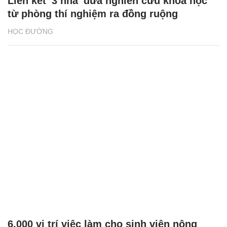
Liên kết '3 nhà' đưa nghiên cứu khoa học
từ phòng thí nghiệm ra đồng ruộng
HỌC ĐƯỜNG
6.000 vị trí việc làm cho sinh viên nông