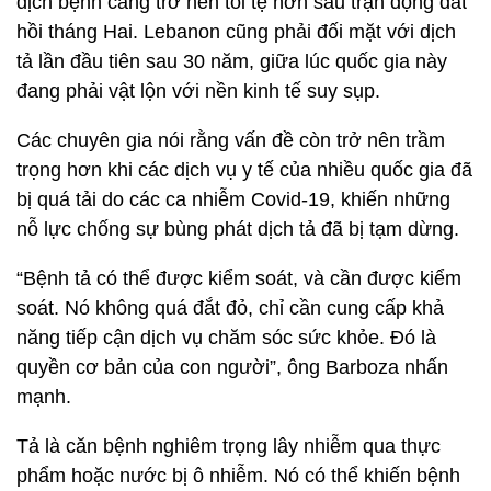
dịch bệnh càng trở nên tồi tệ hơn sau trận động đất
hồi tháng Hai. Lebanon cũng phải đối mặt với dịch
tả lần đầu tiên sau 30 năm, giữa lúc quốc gia này
đang phải vật lộn với nền kinh tế suy sụp.
Các chuyên gia nói rằng vấn đề còn trở nên trầm
trọng hơn khi các dịch vụ y tế của nhiều quốc gia đã
bị quá tải do các ca nhiễm Covid-19, khiến những
nỗ lực chống sự bùng phát dịch tả đã bị tạm dừng.
“Bệnh tả có thể được kiểm soát, và cần được kiểm
soát. Nó không quá đắt đỏ, chỉ cần cung cấp khả
năng tiếp cận dịch vụ chăm sóc sức khỏe. Đó là
quyền cơ bản của con người”, ông Barboza nhấn
mạnh.
Tả là căn bệnh nghiêm trọng lây nhiễm qua thực
phẩm hoặc nước bị ô nhiễm. Nó có thể khiến bệnh