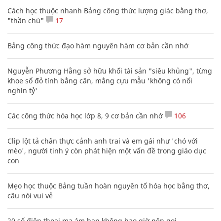
Cách học thuộc nhanh Bảng công thức lượng giác bằng thơ,
"thần chú"
17
Bảng công thức đạo hàm nguyên hàm cơ bản cần nhớ
Nguyễn Phương Hằng sở hữu khối tài sản "siêu khủng", từng
khoe sổ đỏ tính bằng cân, mắng cựu mẫu 'không có nổi
nghìn tỷ'
Các công thức hóa học lớp 8, 9 cơ bản cần nhớ
106
Clip lột tả chân thực cảnh anh trai và em gái như 'chó với
mèo', người tinh ý còn phát hiện một vấn đề trong giáo dục
con
Mẹo học thuộc Bảng tuần hoàn nguyên tố hóa học bằng thơ,
câu nói vui vẻ
20 số điện thoại ma ám bạn không bao giờ nên gọi