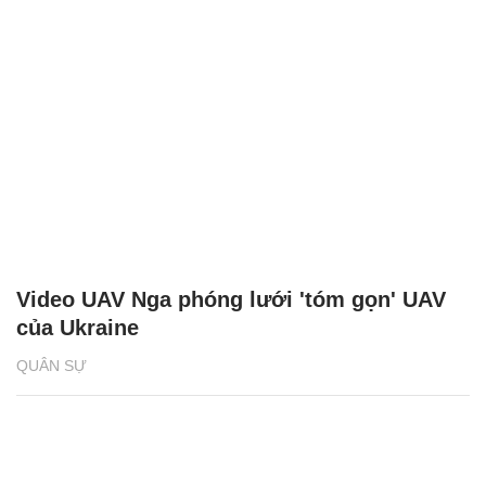
Video UAV Nga phóng lưới 'tóm gọn' UAV
của Ukraine
QUÂN SỰ