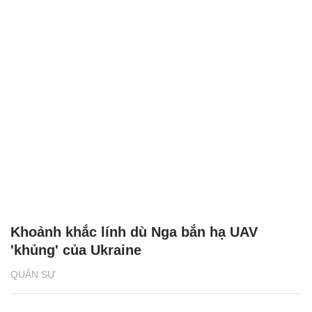
Khoảnh khắc lính dù Nga bắn hạ UAV
'khủng' của Ukraine
QUÂN SỰ