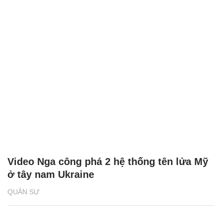
Video Nga công phá 2 hệ thống tên lửa Mỹ
ở tây nam Ukraine
QUÂN SỰ