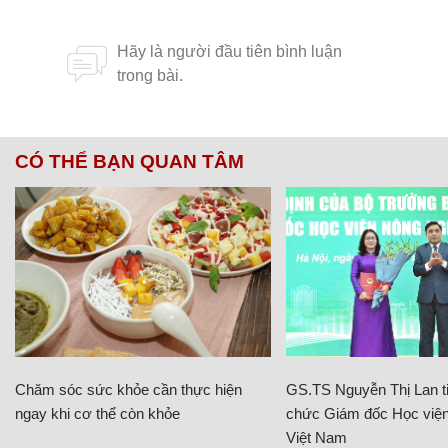
CÓ THỂ BẠN QUAN TÂM
Chăm sóc sức khỏe cần thực hiện
GS.TS Nguyễn Thị Lan ti
ngay khi cơ thể còn khỏe
chức Giám đốc Học viện
Việt Nam