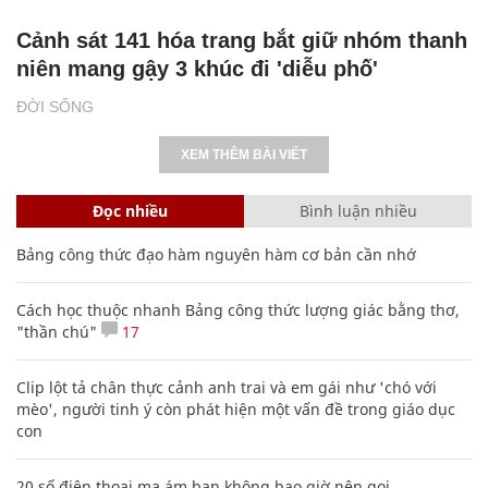
Cảnh sát 141 hóa trang bắt giữ nhóm thanh
niên mang gậy 3 khúc đi 'diễu phố'
ĐỜI SỐNG
XEM THÊM BÀI VIẾT
Đọc nhiều
Bình luận nhiều
Bảng công thức đạo hàm nguyên hàm cơ bản cần nhớ
Cách học thuộc nhanh Bảng công thức lượng giác bằng thơ,
"thần chú"
17
Clip lột tả chân thực cảnh anh trai và em gái như 'chó với
mèo', người tinh ý còn phát hiện một vấn đề trong giáo dục
con
20 số điện thoại ma ám bạn không bao giờ nên gọi