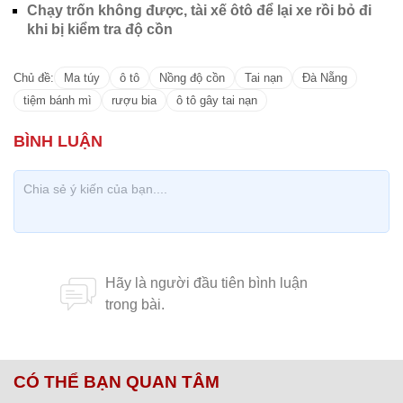
Chạy trốn không được, tài xế ôtô để lại xe rồi bỏ đi
khi bị kiểm tra độ cồn
Chủ đề:
Ma túy
ô tô
Nồng độ cồn
Tai nạn
Đà Nẵng
tiệm bánh mì
rượu bia
ô tô gây tai nạn
CÓ THỂ BẠN QUAN TÂM