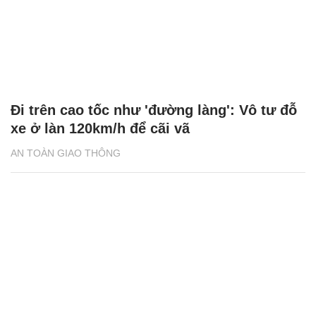
Đi trên cao tốc như 'đường làng': Vô tư đỗ
xe ở làn 120km/h để cãi vã
AN TOÀN GIAO THÔNG