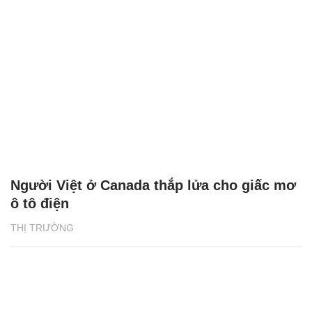
Người Việt ở Canada thắp lửa cho giấc mơ
ô tô điện
THỊ TRƯỜNG