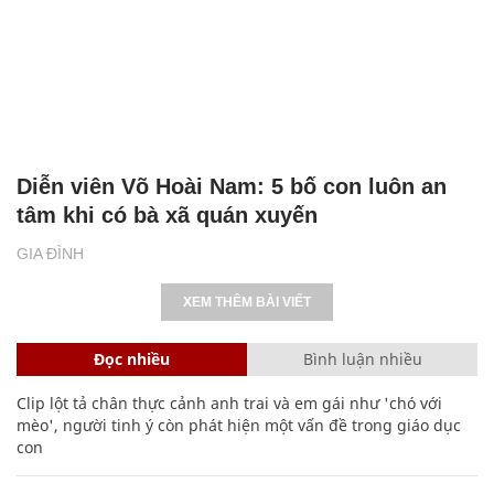
Diễn viên Võ Hoài Nam: 5 bố con luôn an
tâm khi có bà xã quán xuyến
GIA ĐÌNH
XEM THÊM BÀI VIẾT
Đọc nhiều
Bình luận nhiều
Clip lột tả chân thực cảnh anh trai và em gái như 'chó với
mèo', người tinh ý còn phát hiện một vấn đề trong giáo dục
con