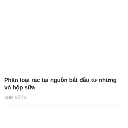
Phân loại rác tại nguồn bắt đầu từ những
vỏ hộp sữa
NHỊP SỐNG