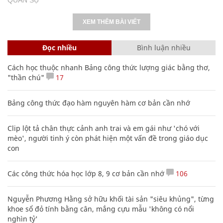
XEM THÊM BÀI VIẾT
Đọc nhiều
Bình luận nhiều
Cách học thuộc nhanh Bảng công thức lượng giác bằng thơ,
"thần chú"
17
Bảng công thức đạo hàm nguyên hàm cơ bản cần nhớ
Clip lột tả chân thực cảnh anh trai và em gái như 'chó với
mèo', người tinh ý còn phát hiện một vấn đề trong giáo dục
con
Các công thức hóa học lớp 8, 9 cơ bản cần nhớ
106
Nguyễn Phương Hằng sở hữu khối tài sản "siêu khủng", từng
khoe sổ đỏ tính bằng cân, mắng cựu mẫu 'không có nổi
nghìn tỷ'