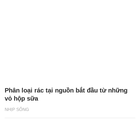
Phân loại rác tại nguồn bắt đầu từ những
vỏ hộp sữa
NHỊP SỐNG