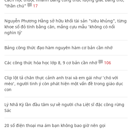
"thần chú"
17
Nguyễn Phương Hằng sở hữu khối tài sản "siêu khủng", từng
khoe sổ đỏ tính bằng cân, mắng cựu mẫu 'không có nổi
nghìn tỷ'
Bảng công thức đạo hàm nguyên hàm cơ bản cần nhớ
Các công thức hóa học lớp 8, 9 cơ bản cần nhớ
106
Clip lột tả chân thực cảnh anh trai và em gái như 'chó với
mèo', người tinh ý còn phát hiện một vấn đề trong giáo dục
con
Lý Nhã Kỳ lần đầu tâm sự về người cha Liệt sĩ đặc công rừng
Sác
20 số điện thoại ma ám bạn không bao giờ nên gọi