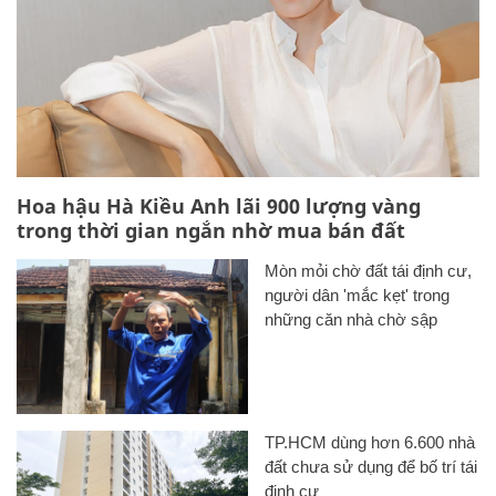
Hoa hậu Hà Kiều Anh lãi 900 lượng vàng
trong thời gian ngắn nhờ mua bán đất
Mòn mỏi chờ đất tái định cư,
người dân 'mắc kẹt' trong
những căn nhà chờ sập
TP.HCM dùng hơn 6.600 nhà
đất chưa sử dụng để bố trí tái
định cư