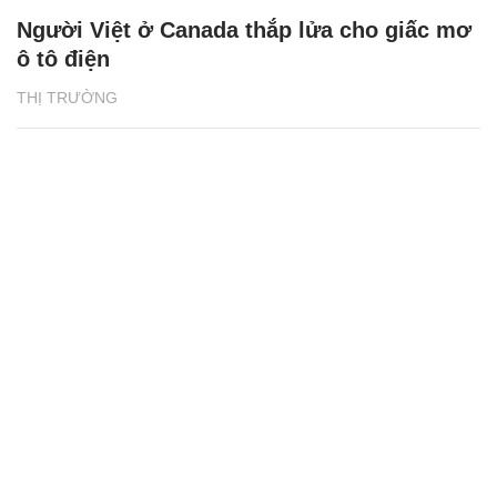
Người Việt ở Canada thắp lửa cho giấc mơ
ô tô điện
THỊ TRƯỜNG