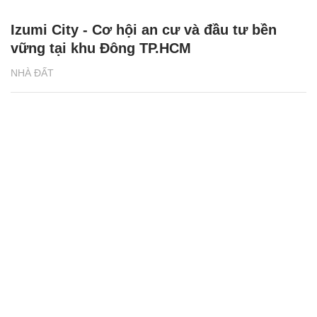
Izumi City - Cơ hội an cư và đầu tư bền
vững tại khu Đông TP.HCM
NHÀ ĐẤT