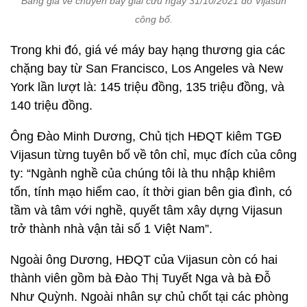
Bảng giá vé chuyến bay giải cứu ngày 31/10/2021 do Vijasun
công bố.
Trong khi đó, giá vé máy bay hạng thương gia các
chặng bay từ San Francisco, Los Angeles và New
York lần lượt là: 145 triệu đồng, 135 triệu đồng, và
140 triệu đồng.
Ông Đào Minh Dương, Chủ tịch HĐQT kiêm TGĐ
Vijasun từng tuyên bố về tôn chỉ, mục đích của công
ty: “Ngành nghề của chúng tôi là thu nhập khiêm
tốn, tính mạo hiểm cao, ít thời gian bên gia đình, có
tầm và tâm với nghề, quyết tâm xây dựng Vijasun
trở thành nhà vận tải số 1 Việt Nam”.
Ngoài ông Dương, HĐQT của Vijasun còn có hai
thành viên gồm bà Đào Thị Tuyết Nga và bà Đỗ
Như Quỳnh. Ngoài nhân sự chủ chốt tại các phòng