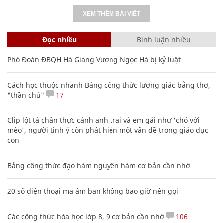
XEM THÊM BÀI VIẾT
Đọc nhiều
Bình luận nhiều
Phó Đoàn ĐBQH Hà Giang Vương Ngọc Hà bị kỷ luật
Cách học thuộc nhanh Bảng công thức lượng giác bằng thơ,
"thần chú"
17
Clip lột tả chân thực cảnh anh trai và em gái như 'chó với
mèo', người tinh ý còn phát hiện một vấn đề trong giáo dục
con
Bảng công thức đạo hàm nguyên hàm cơ bản cần nhớ
20 số điện thoại ma ám bạn không bao giờ nên gọi
Các công thức hóa học lớp 8, 9 cơ bản cần nhớ
106