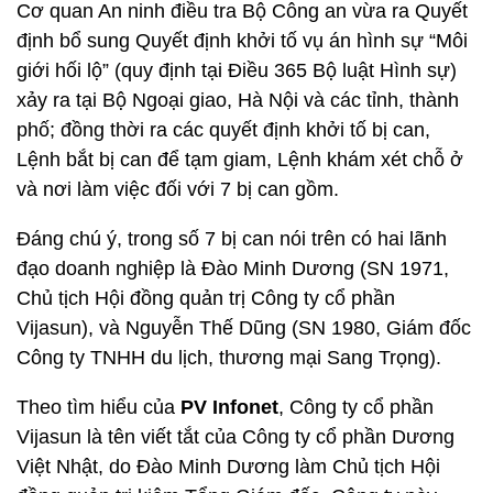
Cơ quan An ninh điều tra Bộ Công an vừa ra Quyết
định bổ sung Quyết định khởi tố vụ án hình sự “Môi
giới hối lộ” (quy định tại Điều 365 Bộ luật Hình sự)
xảy ra tại Bộ Ngoại giao, Hà Nội và các tỉnh, thành
phố; đồng thời ra các quyết định khởi tố bị can,
Lệnh bắt bị can để tạm giam, Lệnh khám xét chỗ ở
và nơi làm việc đối với 7 bị can gồm.
Đáng chú ý, trong số 7 bị can nói trên có hai lãnh
đạo doanh nghiệp là Đào Minh Dương (SN 1971,
Chủ tịch Hội đồng quản trị Công ty cổ phần
Vijasun), và Nguyễn Thế Dũng (SN 1980, Giám đốc
Công ty TNHH du lịch, thương mại Sang Trọng).
Theo tìm hiểu của
PV Infonet
, Công ty cổ phần
Vijasun là tên viết tắt của Công ty cổ phần Dương
Việt Nhật, do Đào Minh Dương làm Chủ tịch Hội